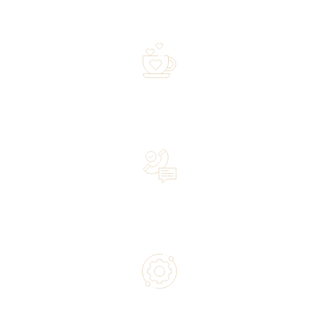
Free shipping on orders of 500 zł or more, and orders
shipped within 72 hours
Over 20 years of experience in the industry—a family-
owned business driven by passion
Lifetime Concierge Service with Every Jura Coffee
Machine You Purchase
Authorized service and technical support from experts