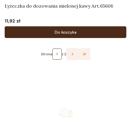
Łyżeczka do dozowania mielonej kawy Art.65606
11,92 zł
Cena
Do koszyka
Strona
z 2
Przejdź do ostatniej st