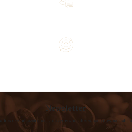
Lifetime Concierge Service with Every Jura Coffee
Machine You Purchase
Authorized service and technical support from experts
Newsletter
 adres e-mail, jeżeli chcesz otrzymywać informacje o nowościach i 