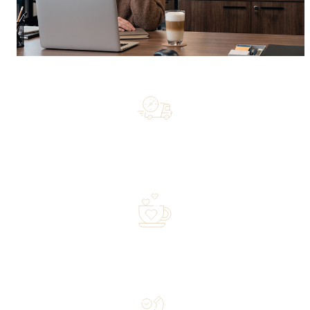
Free shipping on orders of 500 zł or more, and orders
shipped within 72 hours
Over 20 years of experience in the industry—a family-
owned business driven by passion