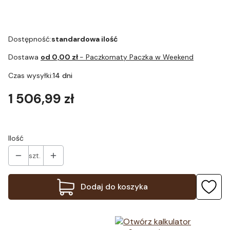
Dostępność:
standardowa ilość
Dostawa
od 0,00 zł
- Paczkomaty Paczka w Weekend
Czas wysyłki:
14 dni
Cena
1 506,99 zł
Ilość
szt.
Dodaj do koszyka