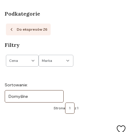
Podkategorie
Do ekspresów Z6
Filtry
Cena
Marka
Koniec filtrów
Lista produktów
Sortowanie:
Domyślne
Strona
z 1