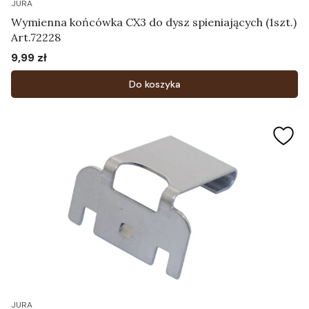
JURA
Wymienna końcówka CX3 do dysz spieniających (1szt.)
Art.72228
9,99 zł
Cena
Do koszyka
JURA