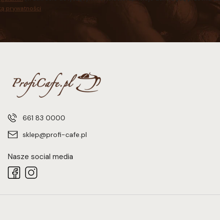
ką prywatności
.
661 83 0000
sklep@profi-cafe.pl
Nasze social media