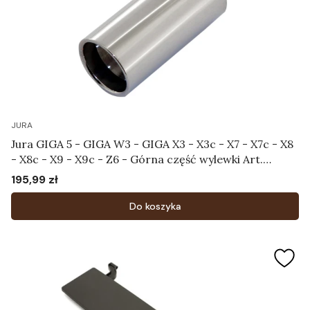
JURA
Jura GIGA 5 - GIGA W3 - GIGA X3 - X3c - X7 - X7c - X8
- X8c - X9 - X9c - Z6 - Górna część wylewki Art.
69909
195,99 zł
Cena
Do koszyka