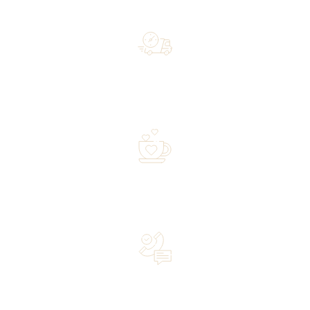
Free shipping on orders of 500 zł or more, and orders
shipped within 72 hours
Over 20 years of experience in the industry—a family-
owned business driven by passion
Lifetime Concierge Service with Every Jura Coffee
Machine You Purchase