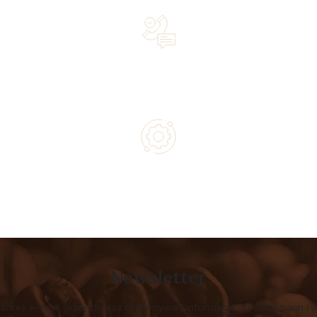
Lifetime Concierge Service with Every Jura Coffee
Machine You Purchase
Authorized service and technical support from experts
Newsletter
 adres e-mail, jeżeli chcesz otrzymywać informacje o nowościach i 