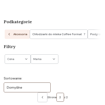
Podkategorie
Akcesoria
Chłodziarki do mleka Coffee Format
7
Podgrzewac
Filtry
Cena
Marka
Koniec filtrów
Lista produktów
Sortowanie:
Domyślne
Strona
z 2
Poprzednie produkty