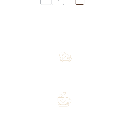
Wróć do pierwszej strony z produktami
Free shipping on orders of 500 zł or more, and orders
shipped within 72 hours
Over 20 years of experience in the industry—a family-
owned business driven by passion