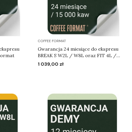
COFFEE FORMAT
ekspresu
Gwarancja 24 miesiące do ekspresu
Format
BREAK S W2L / W8L oraz FIT 4L /
W2L
1 039,00 zł
Cena
Do koszyka