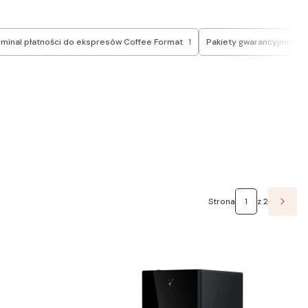
minal płatności do ekspresów Coffee Format
1
Pakiety gwarancyjne Cof
Strona
z 2
Nastę