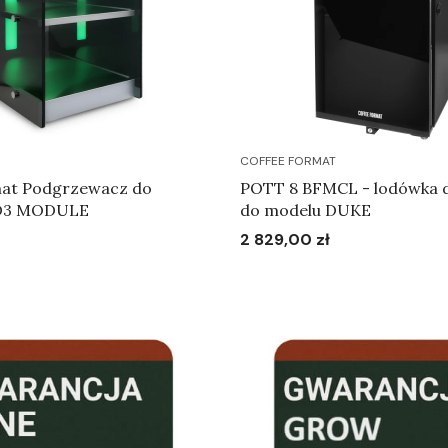
COFFEE FORMAT
mat Podgrzewacz do
POTT 8 BFMCL - lodówka 
RTD3 MODULE
do modelu DUKE
2 829,00 zł
Cena
Do koszyka
Do koszyka