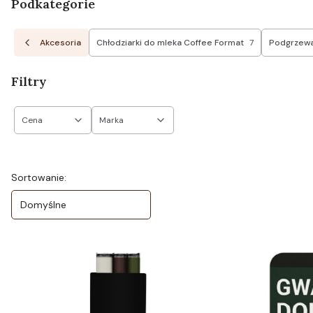
Podkategorie
Akcesoria
Chłodziarki do mleka Coffee Format
7
Podgrzewac
Filtry
Cena
Marka
Koniec filtrów
Lista produktów
Sortowanie:
Domyślne