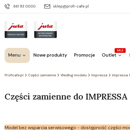
661 83 0000
sklep@profi-cafe.pl
SALE
Menu
Nowe produkty
Promocje
Outlet
Proficafe.pl
Części zamienne
Według modelu
Impressa
Impressa 
Części zamienne do IMPRESSA X
Model bez wsparcia serwisowego - dostępność części mo