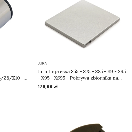
JURA
Jura Impressa S55 - S75 - S85 - S9 - S95
/Z8/Z10 -
- X95 - XS95 - Pokrywa zbiornika na
a Art.72345
ziarna kawy srebrna Art.64998
176,99 zł
Cena
Do koszyka