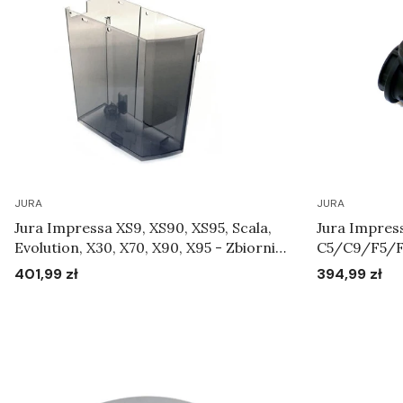
JURA
JURA
Jura Impressa XS9, XS90, XS95, Scala,
Jura Impres
Evolution, X30, X70, X90, X95 - Zbiornik
C5/C9/F5/
na wodę Art.62318
XS9/XS90/X
401,99 zł
394,99 zł
Cena
Cena
mleka Art.6
Do koszyka