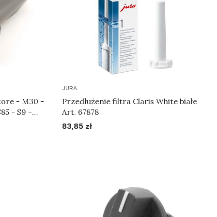
JURA
ore - M30 -
Przedłużenie filtra Claris White białe
S85 - S9 -
Art. 67878
0 - X95 -
83,85 zł
Cena
nik
Do koszyka