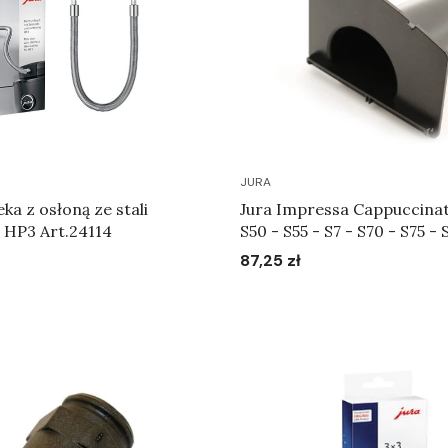
JURA
a z osłoną ze stali
Jura Impressa Cappuccinat
nierdzewnej HP3 Art.24114
S50 - S55 - S7 - S70 - S75 - 
S90 - S95 - Scala - X70 - X9
87,25 zł
Cena
XS9 - XS90 - XS95 - Dozow
Art.59724
Do koszyka
Do koszyka