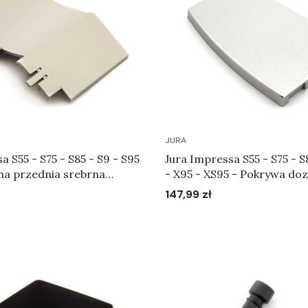
JURA
5 - S75 - S85 - S9 - S95
Jura Impressa S55 - S75 - S
ona przednia srebrna
- X95 - XS95 - Pokrywa do
srebrna Art.65165
147,99 zł
Cena
Do koszyka
Do koszyka