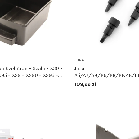
JURA
a Evolution - Scala - X30 -
Jura
X95 - XS9 - XS90 - XS95 -
A5/A7/A9/E6/E8/ENA8/E
fusy Art. 59096
Z7/Z9/WE8 - Zestaw zaw
109,99 zł
Cena
napowietrzających Art.72
Do koszyka
Do koszyka