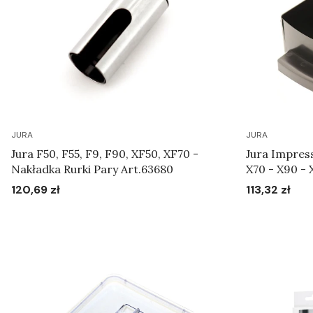
JURA
JURA
Jura F50, F55, F9, F90, XF50, XF70 -
Jura Impress
Nakładka Rurki Pary Art.63680
X70 - X90 - 
Pojemnik na 
120,69 zł
113,32 zł
Cena
Cena
Do koszyka