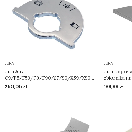
JURA
JURA
Jura Jura
Jura Impressa X95 - XS95 - P
C9/F5/F50/F9/F90/S7/S9/XS9/XS90
zbiornika n
/XS95 - Tarcza ze skalą Art.64731
250,05 zł
189,99 zł
Cena
Cena
Do koszyka