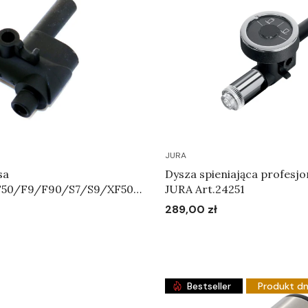
JURA
sa
Dysza spieniająca profesjo
F50/F9/F90/S7/S9/XF50/
JURA Art.24251
S95 - Korpus systemu
289,00 zł
Cena
4606
Do koszyka
Do koszyka
Bestseller
Produkt dn