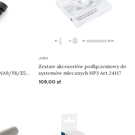
JURA
Zestaw akcesoriów podłączeniowy do
NA9/S8/Z5/
systemów mlecznych HP3 Art.24117
orków
109,00 zł
Cena
444
Do koszyka