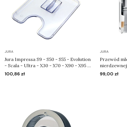
JURA
JURA
Jura Impressa S9 - S50 - S55 - Evolution
Przewód mlek
- Scala - Ultra - X30 - X70 - X90 - X95 -
XS9 - XS90 - XS95 - Pokrywa chroniąca
100,86 zł
99,00 zł
Cena
Cena
aromat Art.58585
Do koszyka