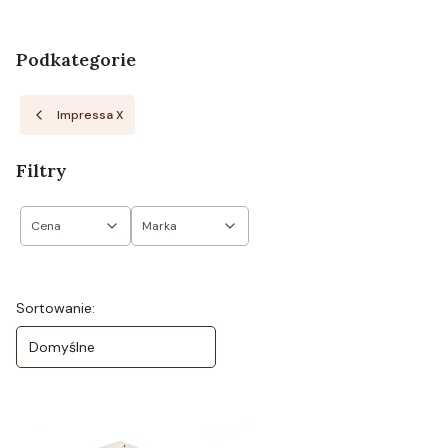
Podkategorie
Impressa X
Filtry
Cena
Marka
Koniec filtrów
Lista produktów
Sortowanie:
Domyślne