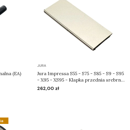
JURA
nalna (EA)
Jura Impressa S55 - S75 - S85 - S9 - S95
- X95 - XS95 - Klapka przednia srebrna
Art.65330
262,00 zł
Cena
Do koszyka
ia