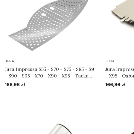
JURA
JURA
Jura Impressa S55 - S70 - S75 - S85 - S9
Jura Impressa S5
- S90 - S95 - X70 - X90 - X95 - Tacka na
- X95 - Osł
filiżanki Art.62210
Art.65291
166,96 zł
166,96 zł
Cena
Cena
Do koszyka