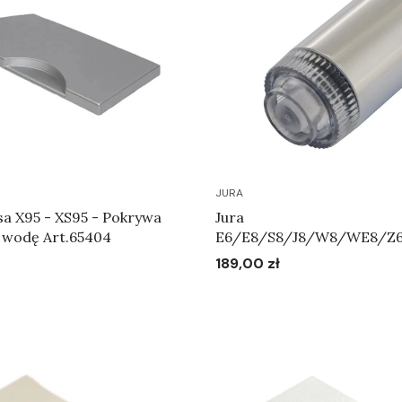
JURA
okrywa
Jura
a wodę Art.65404
E6/E8/S8/J8/W8/WE8/Z6
Metalowa dysza spieniając
189,00 zł
Cena
Do koszyka
Do koszyka