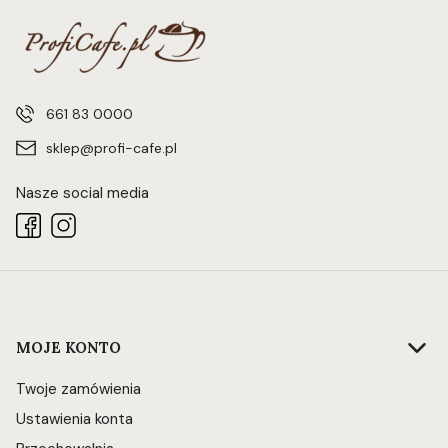
661 83 0000
sklep@profi-cafe.pl
Nasze social media
Linki w stopce
MOJE KONTO
Twoje zamówienia
Ustawienia konta