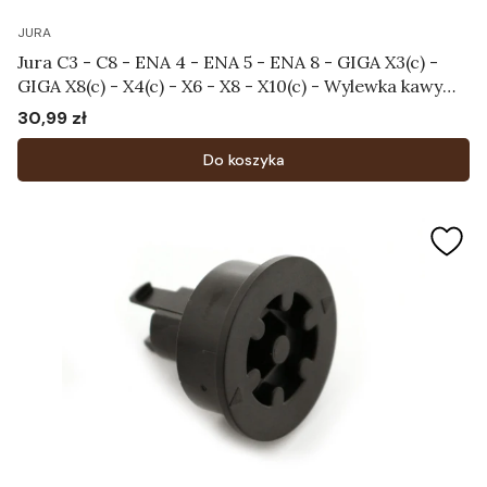
JURA
Jura C3 - C8 - ENA 4 - ENA 5 - ENA 8 - GIGA X3(c) -
GIGA X8(c) - X4(c) - X6 - X8 - X10(c) - Wylewka kawy
Art. 73544
30,99 zł
Cena
Do koszyka