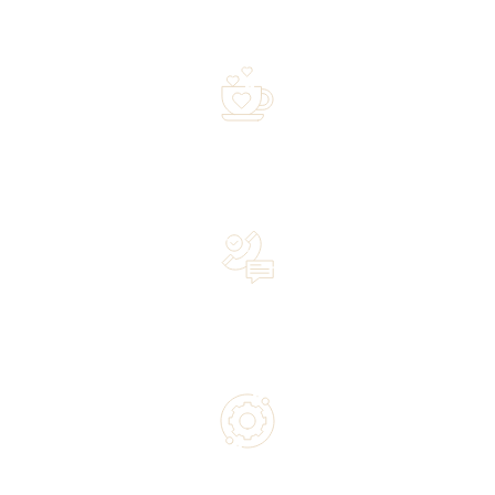
Free shipping on orders of 500 zł or more, and orders
shipped within 72 hours
Over 20 years of experience in the industry—a family-
owned business driven by passion
Lifetime Concierge Service with Every Jura Coffee
Machine You Purchase
Authorized service and technical support from experts