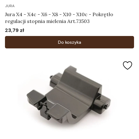
JURA
Jura X4 - X4c - X6 - X8 - X10 - X10c - Pokrętło
regulacji stopnia mielenia Art.73503
23,79 zł
Cena
Do koszyka