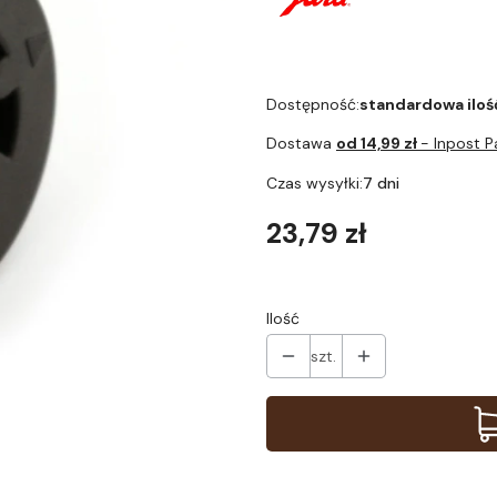
Dostępność:
standardowa iloś
Dostawa
od 14,99 zł
- Inpost 
Czas wysyłki:
7 dni
Cena
23,79 zł
Ilość
szt.