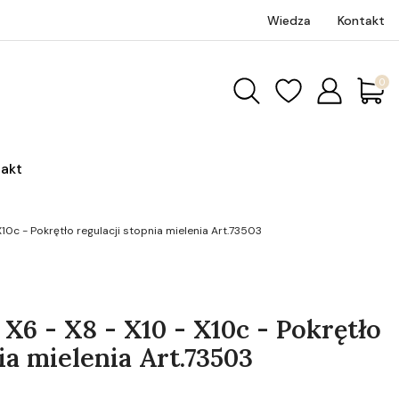
Wiedza
Kontakt
Produk
akt
 X10c - Pokrętło regulacji stopnia mielenia Art.73503
 X6 - X8 - X10 - X10c - Pokrętło
ia mielenia Art.73503