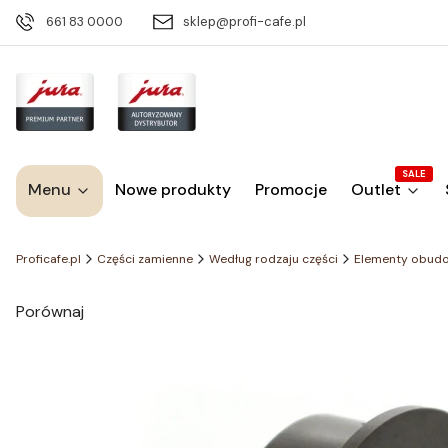
661 83 0000
sklep@profi-cafe.pl
SALE
Menu
Nowe produkty
Promocje
Outlet
Proficafe.pl
Części zamienne
Według rodzaju części
Elementy obud
Porównaj