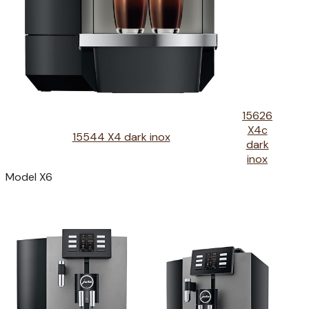
15626
X4c
15544 X4 dark inox
dark
inox
Model X6