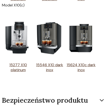
Model X10(c)
15277 X10
15546 X10 dark
15624 X10c dark
platinum
inox
inox
Bezpieczeństwo produktu