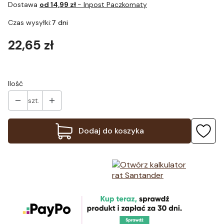
Dostawa
od 14,99 zł
- Inpost Paczkomaty
Czas wysyłki:
7 dni
Cena
22,65 zł
Ilość
szt.
Dodaj do koszyka