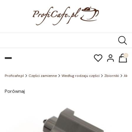
Produk
Proficafe.pl
Części zamienne
Według rodzaju części
Zbiorniki
Akce
Porównaj