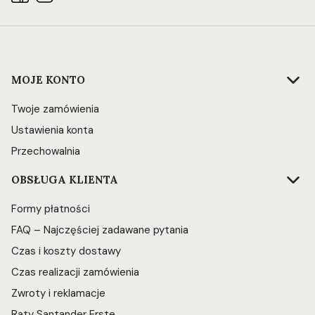
Linki w stopce
MOJE KONTO
Twoje zamówienia
Ustawienia konta
Przechowalnia
OBSŁUGA KLIENTA
Formy płatności
FAQ – Najczęściej zadawane pytania
Czas i koszty dostawy
Czas realizacji zamówienia
Zwroty i reklamacje
Raty Santander Erste