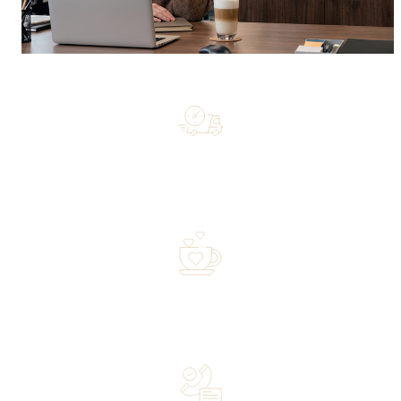
Free shipping on orders of 500 zł or more, and orders
shipped within 72 hours
Over 20 years of experience in the industry—a family-
owned business driven by passion