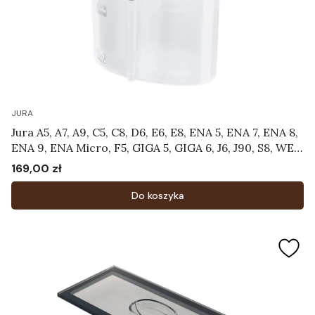
JURA
Jura A5, A7, A9, C5, C8, D6, E6, E8, ENA 5, ENA 7, ENA 8,
ENA 9, ENA Micro, F5, GIGA 5, GIGA 6, J6, J90, S8, WE8
- Pojemnik do czyszczenia systemu mlecznego
169,00 zł
Cena
Art.24219
Do koszyka