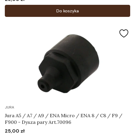
Cena
Do koszyka
JURA
Jura A5 / A7 / A9 / ENA Micro / ENA 8 / C8 / F9 /
F900 - Dysza pary Art.70096
25,00 zł
Cena