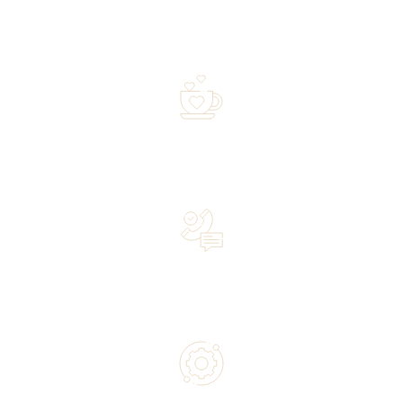
Free shipping on orders of 500 zł or more, and orders
shipped within 72 hours
Over 20 years of experience in the industry—a family-
owned business driven by passion
Lifetime Concierge Service with Every Jura Coffee
Machine You Purchase