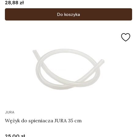
28,88 zł
Cena
Do koszyka
JURA
Wężyk do spieniacza JURA 35 cm
25,00 zł