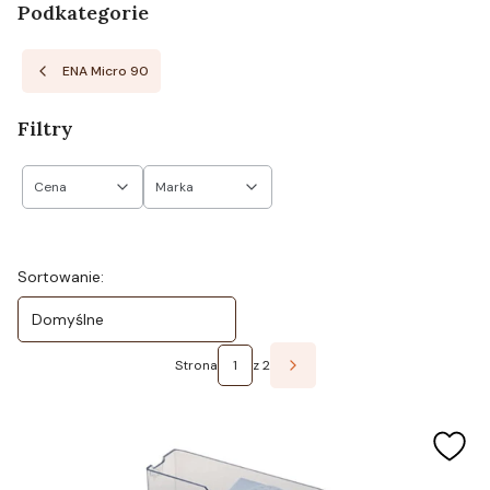
Podkategorie
ENA Micro 90
Filtry
Cena
Marka
Koniec filtrów
Lista produktów
Sortowanie:
Domyślne
Strona
z 2
Następne produkty