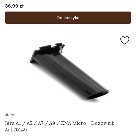
napowietrzacz "grzybek"
36,99 zł
Cena
Do koszyka
JURA
Jura A1 / A5 / A7 / A9 / ENA Micro - Dozownik
Art.70149