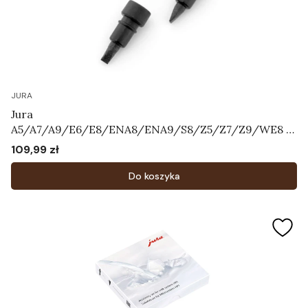
JURA
Jura
A5/A7/A9/E6/E8/ENA8/ENA9/S8/Z5/Z7/Z9/WE8 -
Zestaw zaworków napowietrzających Art.72444
109,99 zł
Cena
Do koszyka