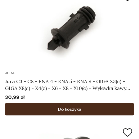
JURA
Jura C3 - C8 - ENA 4 - ENA 5 - ENA 8 - GIGA X3(c) -
GIGA X8(c) - X4(c) - X6 - X8 - X10(c) - Wylewka kawy
Art. 73544
30,99 zł
Cena
Do koszyka