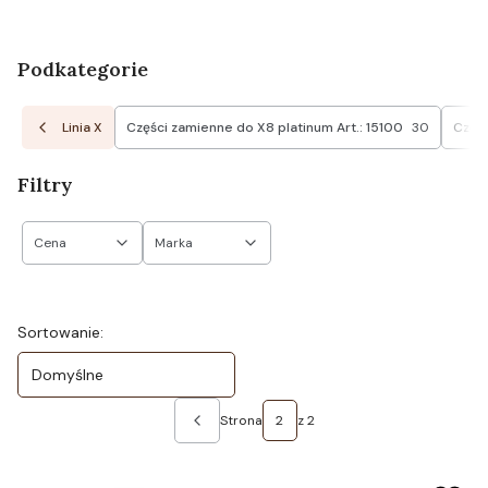
Podkategorie
Linia X
Części zamienne do X8 platinum Art.: 15100
30
Częśc
Filtry
Cena
Marka
Koniec filtrów
Lista produktów
Sortowanie:
Domyślne
Strona
z 2
Poprzednie produkty