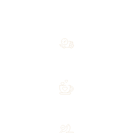
Free shipping on orders of 500 zł or more, and orders
shipped within 72 hours
Over 20 years of experience in the industry—a family-
owned business driven by passion