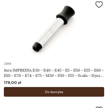
JURA
Jura IMPRESSA E30 - E40 - E45 - E5 - E50 - E55 - E60 -
E65 - E70 - E74 - E75 - M30 - S50 - S55 - Scala - Dysza
spieniająca Art.60053
179,00 zł
Cena
Do koszyka