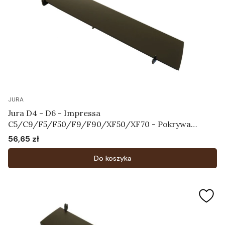
JURA
Jura D4 - D6 - Impressa
C5/C9/F5/F50/F9/F90/XF50/XF70 - Pokrywa
zbiornika na ziarna kawy Art.61827
56,65 zł
Cena
Do koszyka