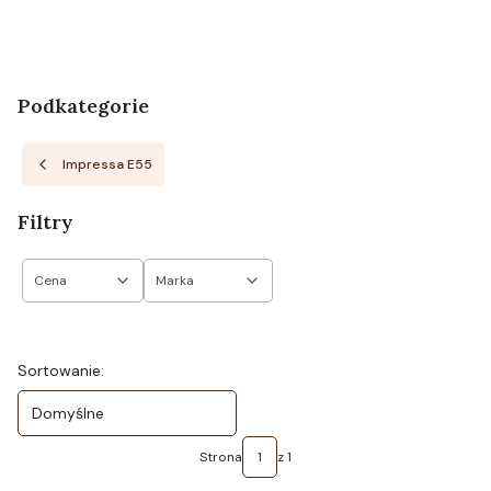
Podkategorie
Impressa E55
Filtry
Cena
Marka
Koniec filtrów
Lista produktów
Sortowanie:
Domyślne
Strona
z 1