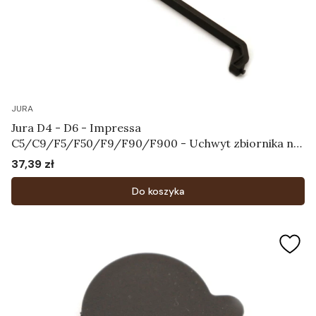
JURA
Jura D4 - D6 - Impressa
C5/C9/F5/F50/F9/F90/F900 - Uchwyt zbiornika na
wodę Art.61830
37,39 zł
Cena
Do koszyka