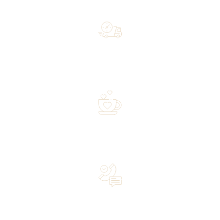
Free shipping on orders of 500 zł or more, and orders
shipped within 72 hours
Over 20 years of experience in the industry—a family-
owned business driven by passion
Lifetime Concierge Service with Every Jura Coffee
Machine You Purchase