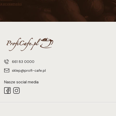
ką prywatności
.
661 83 0000
sklep@profi-cafe.pl
Nasze social media