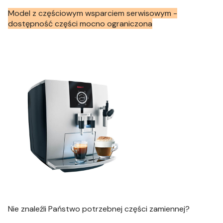
Model z częściowym wsparciem serwisowym -
dostępność części mocno ograniczona
Nie znaleźli Państwo potrzebnej części zamiennej?