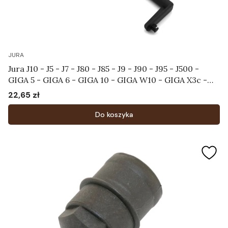
JURA
Jura J10 - J5 - J7 - J80 - J85 - J9 - J90 - J95 - J500 -
GIGA 5 - GIGA 6 - GIGA 10 - GIGA W10 - GIGA X3c -
X7c - X8c - X9c - Uchwyt zbiornika na wodę Art. 66597
22,65 zł
Cena
Do koszyka