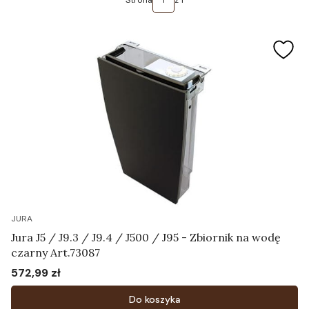
Strona
z 1
JURA
Jura J5 / J9.3 / J9.4 / J500 / J95 - Zbiornik na wodę
czarny Art.73087
572,99 zł
Cena
Do koszyka