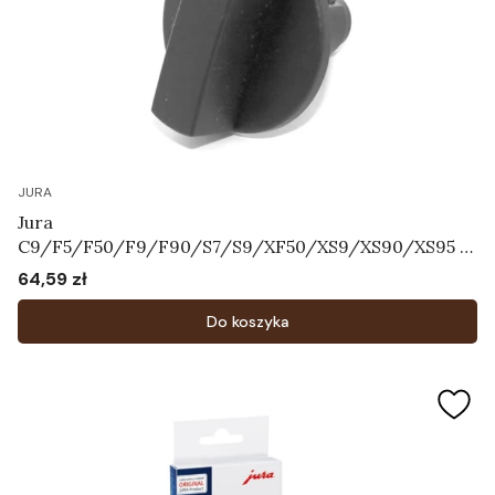
JURA
Jura
C9/F5/F50/F9/F90/S7/S9/XF50/XS9/XS90/XS95 -
Pokrętło regulatora systemu mleka Art.71055
64,59 zł
Cena
Do koszyka