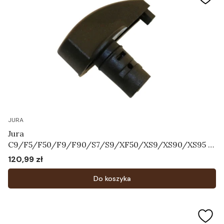
JURA
Jura
C9/F5/F50/F9/F90/S7/S9/XF50/XS9/XS90/XS95 -
Przełącznik wyboru dyszy cappuccino Art.63604
120,99 zł
Cena
Do koszyka