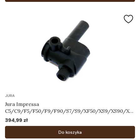
JURA
Jura Impressa
C5/C9/F5/F50/F9/F90/S7/S9/XF50/XS9/XS90/XS
95 - Korpus systemu mleka Art.64606
394,99 zł
Cena
Do koszyka