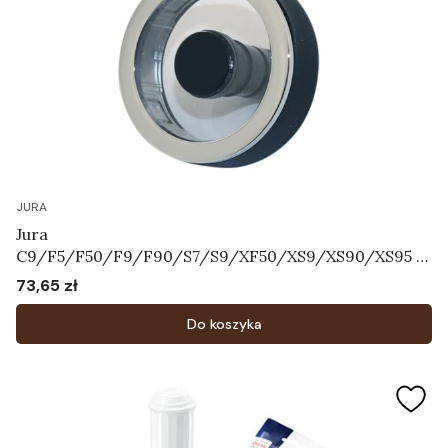
JURA
Jura
C9/F5/F50/F9/F90/S7/S9/XF50/XS9/XS90/XS95 -
Pokrętło regulatora systemu mleka Art.72763
73,65 zł
Cena
Do koszyka