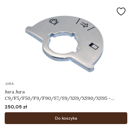
JURA
Jura Jura
C9/F5/F50/F9/F90/S7/S9/XS9/XS90/XS95 -
Tarcza ze skalą Art.64731
250,05 zł
Cena
Do koszyka