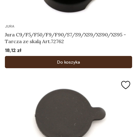
JURA
Jura C9/F5/F50/F9/F90/S7/S9/XS9/XS90/XS95 -
Tarcza ze skalą Art.72762
18,12 zł
Cena
Do koszyka