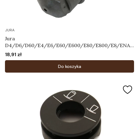
JURA
Jura
D4/D6/D60/E4/E6/E60/E600/E80/E800/E8/ENA3
/ENA5/ENA7/ENA9/ENA
18,91 zł
Cena
X1/F7/F8/F85/J5/J7/J9.4/XJ5/XJ6/XJ9/WE50/WE6/
WE8 - Dysza Art.66590
Do koszyka