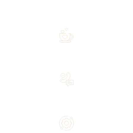
Free shipping on orders of 500 zł or more, and orders
shipped within 72 hours
Over 20 years of experience in the industry—a family-
owned business driven by passion
Lifetime Concierge Service with Every Jura Coffee
Machine You Purchase