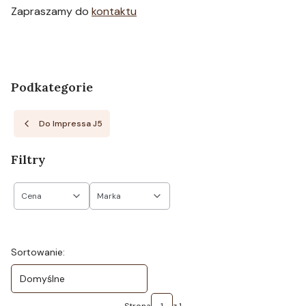
Zapraszamy do
kontaktu
Podkategorie
Do Impressa J5
Filtry
Cena
Marka
Koniec filtrów
Lista produktów
Sortowanie:
Domyślne