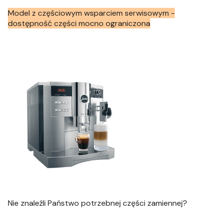
Model z częściowym wsparciem serwisowym -
dostępność części mocno ograniczona
Nie znaleźli Państwo potrzebnej części zamiennej?