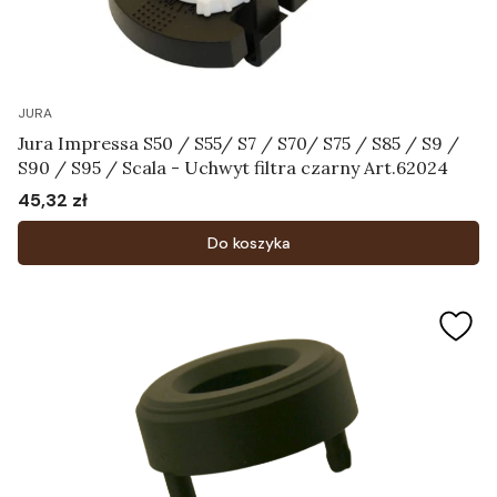
JURA
Jura Impressa S50 / S55/ S7 / S70/ S75 / S85 / S9 /
S90 / S95 / Scala - Uchwyt filtra czarny Art.62024
45,32 zł
Cena
Do koszyka