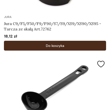
JURA
Jura C9/F5/F50/F9/F90/S7/S9/XS9/XS90/XS95 -
Tarcza ze skalą Art.72762
18,12 zł
Cena
Do koszyka