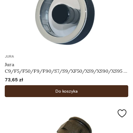
JURA
Jura
C9/F5/F50/F9/F90/S7/S9/XF50/XS9/XS90/XS95 -
Pokrętło regulatora systemu mleka Art.72763
73,65 zł
Cena
Do koszyka