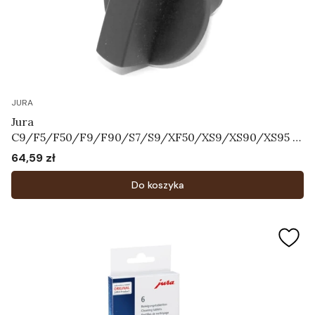
JURA
Jura
C9/F5/F50/F9/F90/S7/S9/XF50/XS9/XS90/XS95 -
Pokrętło regulatora systemu mleka Art.71055
64,59 zł
Cena
Do koszyka