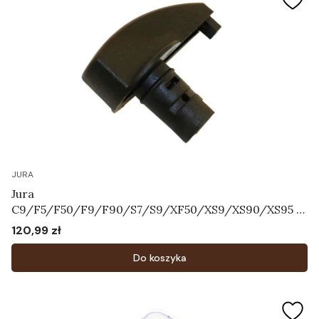
JURA
Jura
C9/F5/F50/F9/F90/S7/S9/XF50/XS9/XS90/XS95 -
Przełącznik wyboru dyszy cappuccino Art.63604
120,99 zł
Cena
Do koszyka