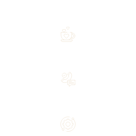
Free shipping on orders of 500 zł or more, and orders
shipped within 72 hours
Over 20 years of experience in the industry—a family-
owned business driven by passion
Lifetime Concierge Service with Every Jura Coffee
Machine You Purchase