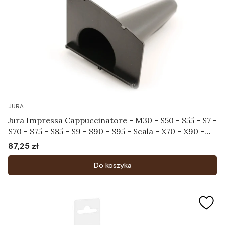
JURA
Jura Impressa Cappuccinatore - M30 - S50 - S55 - S7 -
S70 - S75 - S85 - S9 - S90 - S95 - Scala - X70 - X90 -
X95 - XS9 - XS90 - XS95 - Dozownik Art.59724
87,25 zł
Cena
Do koszyka