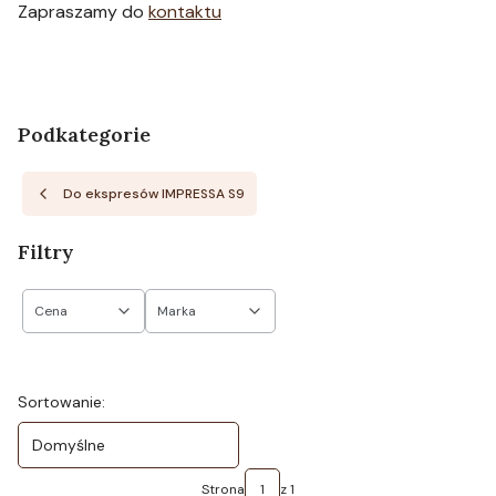
Zapraszamy do
kontaktu
Podkategorie
Do ekspresów IMPRESSA S9
Filtry
Cena
Marka
Koniec filtrów
Lista produktów
Sortowanie:
Domyślne
Strona
z 1