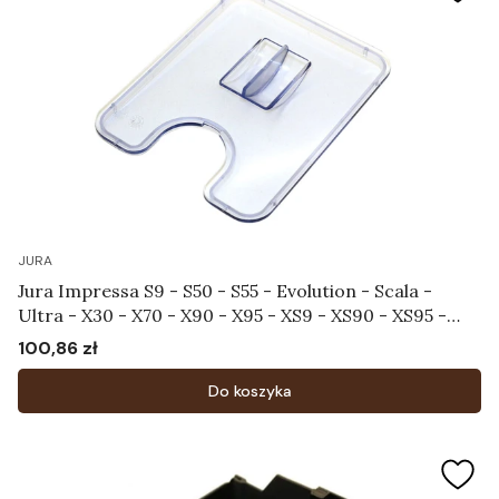
JURA
Jura Impressa S9 - S50 - S55 - Evolution - Scala -
Ultra - X30 - X70 - X90 - X95 - XS9 - XS90 - XS95 -
Pokrywa chroniąca aromat Art.58585
100,86 zł
Cena
Do koszyka