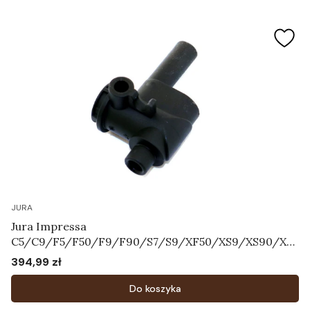
JURA
Jura Impressa
C5/C9/F5/F50/F9/F90/S7/S9/XF50/XS9/XS90/XS
95 - Korpus systemu mleka Art.64606
394,99 zł
Cena
Do koszyka