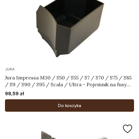
JURA
Jura Impressa M30 / S50 / S55 / S7 / S70 / S75 / S85
/ S9 / S90 / S95 / Scala / Ultra - Pojemnik na fusy
Art.60366
98,59 zł
Cena
Do koszyka