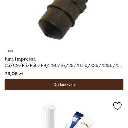
JURA
Jura Impressa
C5/C9/F5/F50/F9/F90/S7/S9/XF50/XS9/XS90/XS
95 - Dysza Pary Art.63354
73,09 zł
Cena
Do koszyka