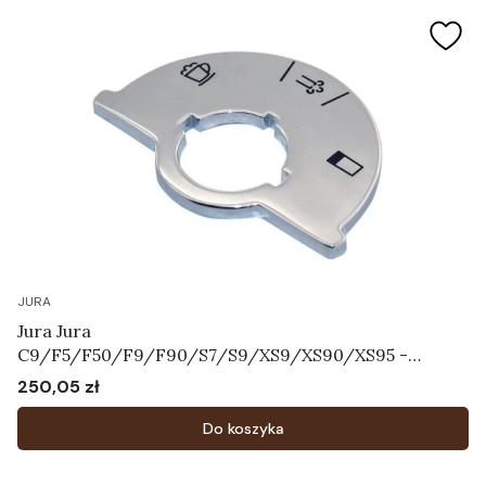
JURA
Jura Jura
C9/F5/F50/F9/F90/S7/S9/XS9/XS90/XS95 -
Tarcza ze skalą Art.64731
250,05 zł
Cena
Do koszyka