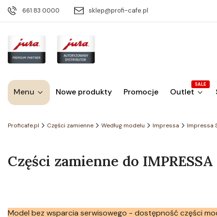
661 83 0000
sklep@profi-cafe.pl
SALE
Menu
Nowe produkty
Promocje
Outlet
Proficafe.pl
Części zamienne
Według modelu
Impressa
Impressa 
Części zamienne do IMPRESSA Sc
Model bez wsparcia serwisowego - dostępność części mo