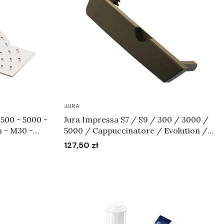
JURA
500 - 5000 -
Jura Impressa S7 / S9 / 300 / 3000 /
n - M30 -
5000 / Cappuccinatore / Evolution /
 X70 - Tacka
M30 / S50 / S70 / S90 / Scala / Ultra
127,50 zł
Cena
- Pokrywa zbiornika na wodę czarna
Art.59730
Do koszyka