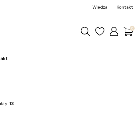
Wiedza
Kontakt
Produk
akt
ukty:
13