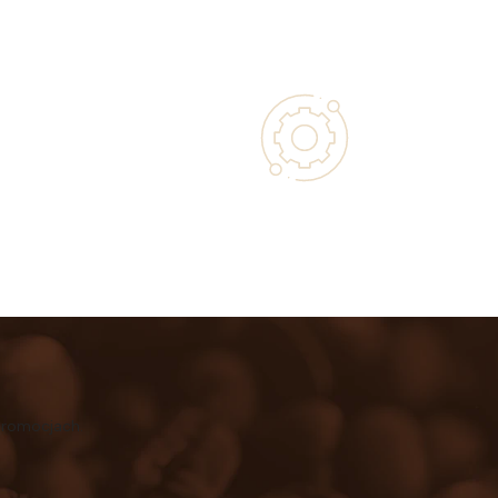
 with Every
Authorized service and technical
 Purchase
support from experts
promocjach.