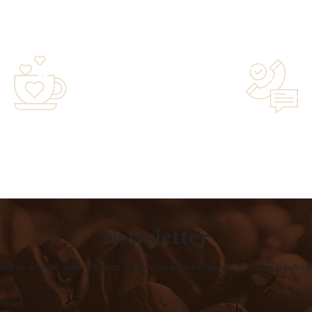
years of experience in the
Lifetime Concierge Service
family-owned business driven
Jura Coffee Machine You
by passion
Newsletter
 adres e-mail, jeżeli chcesz otrzymywać informacje o nowościach i 
-mail