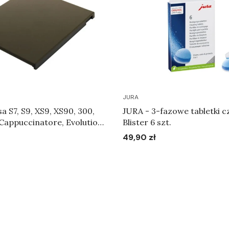
JURA
a S7, S9, XS9, XS90, 300,
JURA - 3-fazowe tabletki c
Cappuccinatore, Evolution,
Blister 6 szt.
, S90, Scala, Ultra, X30,
49,90 zł
Cena
okrywa zbiornika na ziarna
 Art.59723
Do koszyka
Do koszyka