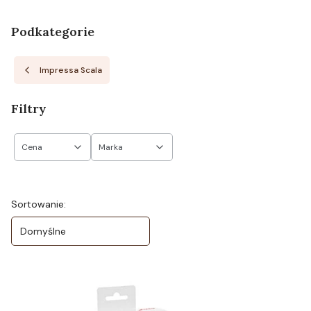
Podkategorie
Impressa Scala
Filtry
Cena
Marka
Koniec filtrów
Lista produktów
Sortowanie:
Domyślne