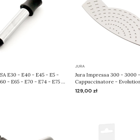
JURA
A E30 - E40 - E45 - E5 -
Jura Impressa 300 - 3000 -
60 - E65 - E70 - E74 - E75 -
Cappuccinatore - Evolutio
- Scala - Dysza
S50 - Scala - Ultra - X30 -
129,00 zł
Cena
Art.60053
na filiżanki Art.59281
Do koszyka
Do koszyka