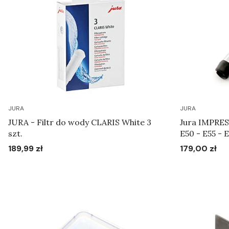
JURA
JURA
JURA - Filtr do wody CLARIS White 3
Jura IMPRESS
szt.
E50 - E55 - E
M30 - S50 - S55 
189,99 zł
179,00 zł
Cena
Cena
spieniająca 
Do koszyka