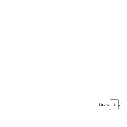
Strona
z 1