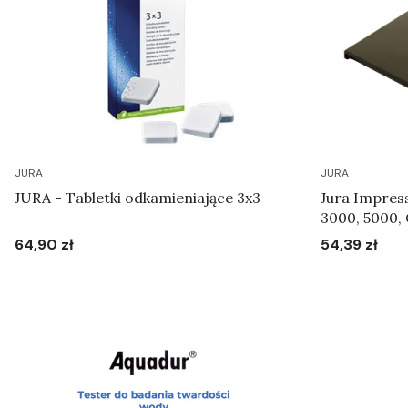
JURA
JURA
JURA - Tabletki odkamieniające 3x3
Jura Impress
3000, 5000, 
M30, S50, S70
64,90 zł
54,39 zł
Cena
Cena
X70, X90 - P
kawy czarna
Do koszyka