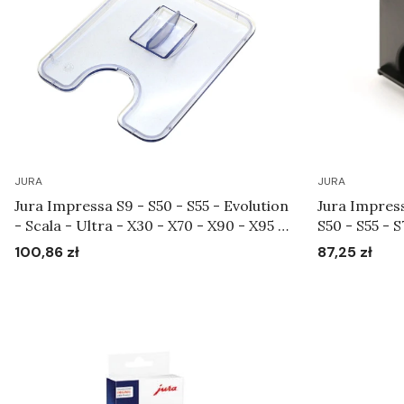
JURA
JURA
Jura Impressa S9 - S50 - S55 - Evolution
Jura Impres
- Scala - Ultra - X30 - X70 - X90 - X95 -
S50 - S55 - S
XS9 - XS90 - XS95 - Pokrywa chroniąca
S90 - S95 - 
100,86 zł
87,25 zł
Cena
Cena
aromat Art.58585
XS9 - XS90 
Art.59724
Do koszyka