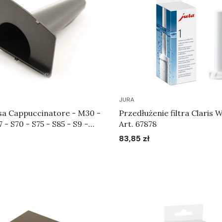
JURA
sa Cappuccinatore - M30 -
Przedłużenie filtra Claris W
7 - S70 - S75 - S85 - S9 -
Art. 67878
Scala - X70 - X90 - X95 -
83,85 zł
Cena
- XS95 - Dozownik
Do koszyka
Do koszyka