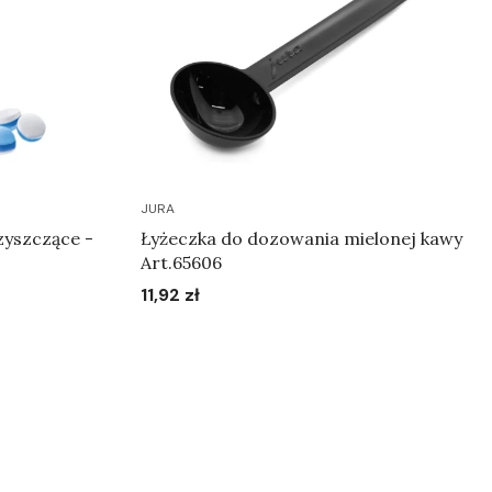
JURA
zyszczące -
Łyżeczka do dozowania mielonej kawy
Art.65606
11,92 zł
Cena
Do koszyka