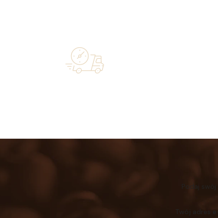
Over 20 
Free shipping on orders of 500 zł or
industry—a 
more, and orders shipped within 72 hours
Podaj swój
Twój adres e