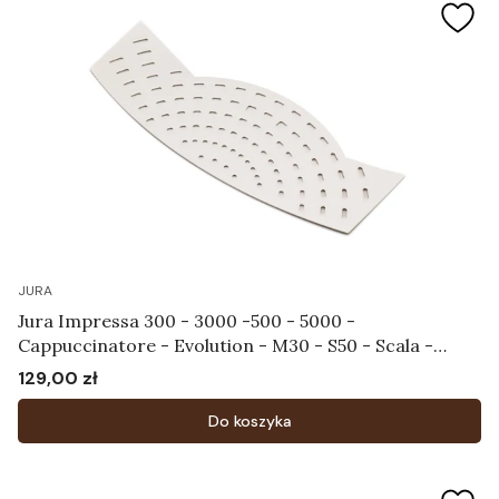
JURA
Jura Impressa 300 - 3000 -500 - 5000 -
Cappuccinatore - Evolution - M30 - S50 - Scala -
Ultra - X30 - X70 - Tacka na filiżanki Art.59281
129,00 zł
Cena
Do koszyka