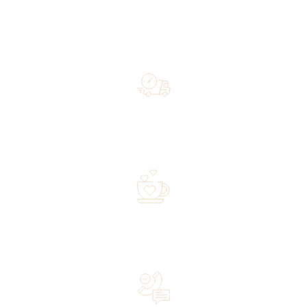
Free shipping on orders of 500 zł or more, and orders
shipped within 72 hours
Over 20 years of experience in the industry—a family-
owned business driven by passion