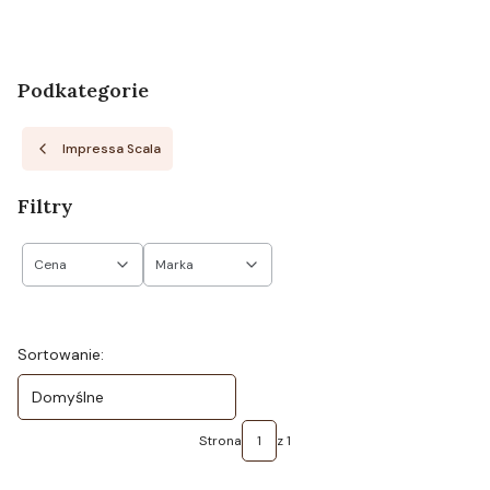
Podkategorie
Impressa Scala
Filtry
Cena
Marka
Koniec filtrów
Lista produktów
Sortowanie:
Domyślne
Strona
z 1