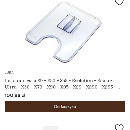
JURA
Jura Impressa S9 - S50 - S55 - Evolution - Scala -
Ultra - X30 - X70 - X90 - X95 - XS9 - XS90 - XS95 -
Pokrywa chroniąca aromat Art.58585
100,86 zł
Cena
Do koszyka