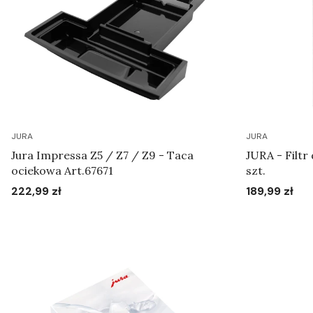
JURA
JURA
Jura Impressa Z5 / Z7 / Z9 - Taca
JURA - Filtr
ociekowa Art.67671
szt.
222,99 zł
189,99 zł
Cena
Cena
Do koszyka