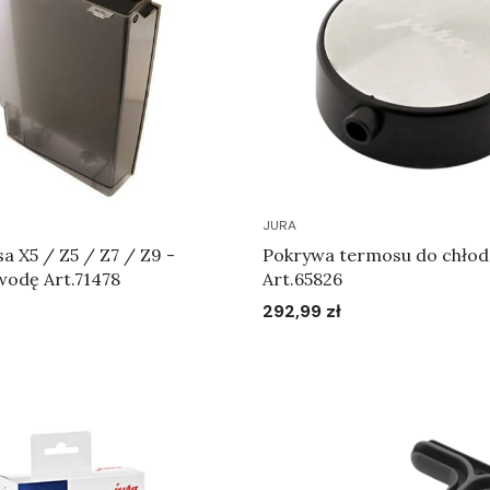
JURA
a X5 / Z5 / Z7 / Z9 -
Pokrywa termosu do chłodz
wodę Art.71478
Art.65826
292,99 zł
Cena
Do koszyka
Do koszyka