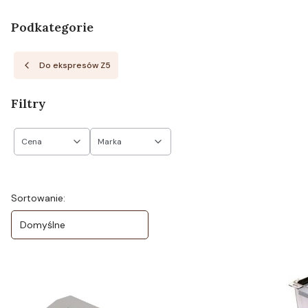
Podkategorie
Do ekspresów Z5
Filtry
Cena
Marka
Koniec filtrów
Lista produktów
Sortowanie:
Domyślne