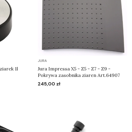
JURA
iarek 1l
Jura Impressa X5 - Z5 - Z7 - Z9 -
Pokrywa zasobnika ziaren Art.64907
245,00 zł
Cena
Do koszyka