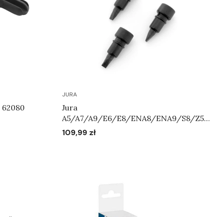
JURA
. 62080
Jura
A5/A7/A9/E6/E8/ENA8/ENA9/S8/Z5/
Z7/Z9/WE8 - Zestaw zaworków
109,99 zł
Cena
napowietrzających Art.72444
Do koszyka