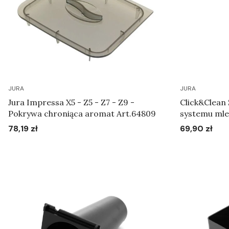
JURA
JURA
Jura Impressa X5 - Z5 - Z7 - Z9 -
Click&Clean
Pokrywa chroniąca aromat Art.64809
systemu ml
78,19 zł
69,90 zł
Cena
Cena
Do koszyka