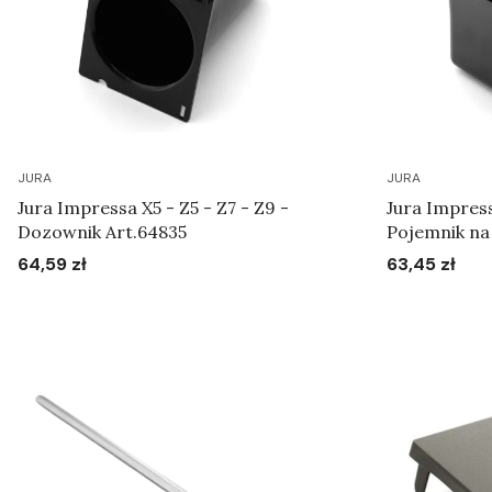
JURA
JURA
Jura Impressa X5 - Z5 - Z7 - Z9 -
Jura Impress
Dozownik Art.64835
Pojemnik na 
64,59 zł
63,45 zł
Cena
Cena
Do koszyka