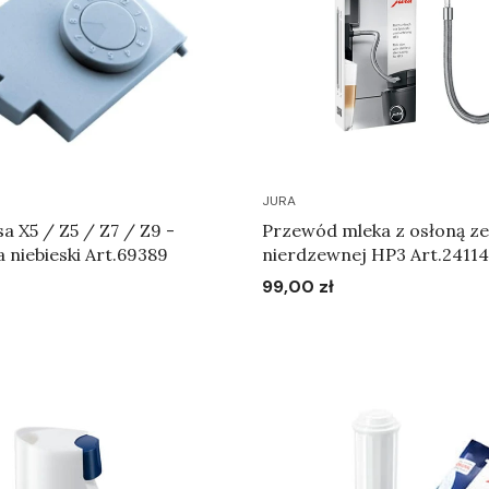
JURA
a X5 / Z5 / Z7 / Z9 -
Przewód mleka z osłoną ze 
a niebieski Art.69389
nierdzewnej HP3 Art.24114
99,00 zł
Cena
Do koszyka
Do koszyka