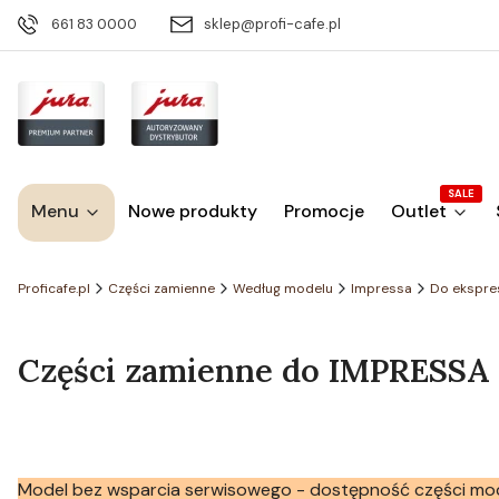
661 83 0000
sklep@profi-cafe.pl
SALE
Menu
Nowe produkty
Promocje
Outlet
Proficafe.pl
Części zamienne
Według modelu
Impressa
Do ekspre
Części zamienne do IMPRESSA Z5
Model bez wsparcia serwisowego - dostępność części mo