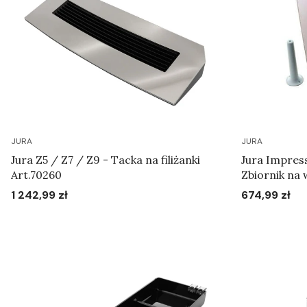
JURA
JURA
Jura Z5 / Z7 / Z9 - Tacka na filiżanki
Jura Impress
Art.70260
Zbiornik na 
1 242,99 zł
674,99 zł
Cena
Cena
Do koszyka