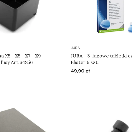
JURA
a X5 - Z5 - Z7 - Z9 -
JURA - 3-fazowe tabletki c
fusy Art.64856
Blister 6 szt.
49,90 zł
Cena
Do koszyka
Do koszyka