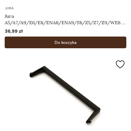
JURA
Jura
A5/A7/A9/E6/E8/ENA8/ENA9/S8/Z5/Z7/Z9/WE8 -
napowietrzacz "grzybek"
36,99 zł
Cena
Do koszyka