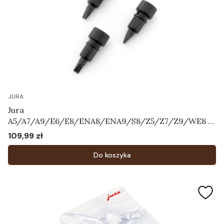
JURA
Jura
A5/A7/A9/E6/E8/ENA8/ENA9/S8/Z5/Z7/Z9/WE8 -
Zestaw zaworków napowietrzających Art.72444
109,99 zł
Cena
Do koszyka