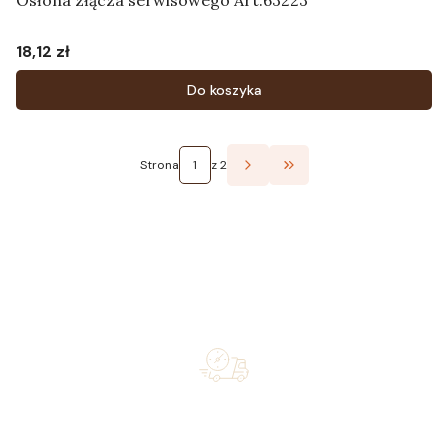
Osłona złącza serwisowego Art.63223
18,12 zł
Cena
Do koszyka
Strona
z 2
Przejdź do ostatniej st
Free shipping on orders of 500 zł or more, and orders