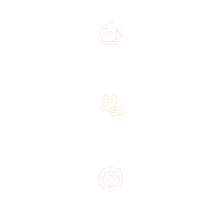
shipped within 72 hours
Over 20 years of experience in the industry—a family-
owned business driven by passion
Lifetime Concierge Service with Every Jura Coffee
Machine You Purchase
Authorized service and technical support from experts