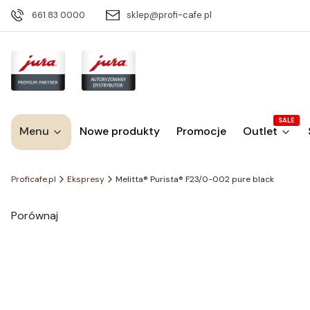
661 83 0000
sklep@profi-cafe.pl
SALE
Menu
Nowe produkty
Promocje
Outlet
Proficafe.pl
Ekspresy
Melitta® Purista® F23/0-002 pure black
Porównaj