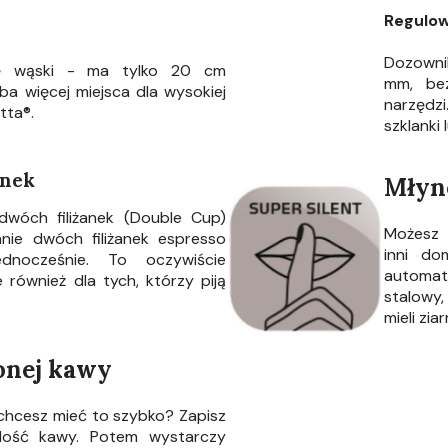
Regulo
Dozowni
dę wąski - ma tylko 20 cm
mm, bez
ba więcej miejsca dla wysokiej
narzęd
tta®.
szklanki 
anek
Młyne
dwóch filiżanek (Double Cup)
Możesz 
nie dwóch filiżanek espresso
inni do
dnocześnie. To oczywiście
automa
 również dla tych, którzy piją
stalowy,
mieli zia
onej kawy
chcesz mieć to szybko? Zapisz
lość kawy. Potem wystarczy