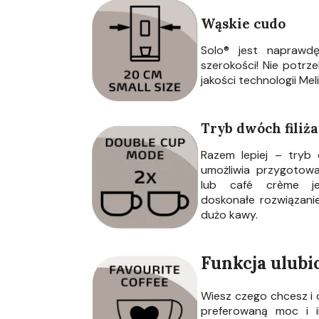
Wąskie cudo
Solo® jest napraw
szerokości! Nie potrze
jakości technologii Meli
Tryb dwóch filiż
Razem lepiej – tryb 
umożliwia przygotowa
lub café crème je
doskonałe rozwiązanie
dużo kawy.
Funkcja ulubi
Wiesz czego chcesz i 
preferowaną moc i i