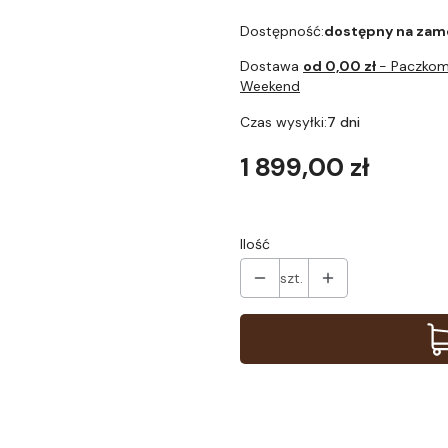
Dostępność:
dostępny na zam
Dostawa
od 0,00 zł
- Paczkom
Weekend
Czas wysyłki:
7 dni
Cena
1 899,00 zł
Ilość
szt.