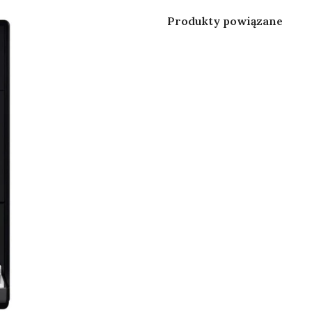
Produkty powiązane
Melitta® Purista®
Melitta
F23/0-101 srebrno-
elektr
czarny
Cremi
Tabletki czyszczące
Melitta® Perfect Clean
Tabs