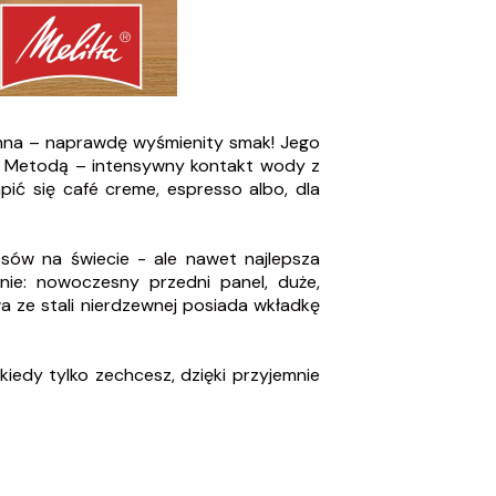
inna – naprawdę wyśmienity smak! Jego
wy. Metodą – intensywny kontakt wody z
ić się café creme, espresso albo, dla
esów na świecie - ale nawet najlepsza
enie: nowoczesny przedni panel, duże,
a ze stali nierdzewnej posiada wkładkę
iedy tylko zechcesz, dzięki przyjemnie