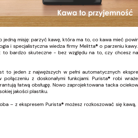
ko jedną misję: parzyć kawę, która ma to, co kawa mieć pow
gia i specjalistyczna wiedza firmy Melitta® o parzeniu ka
t to bardzo skuteczne - bez względu na to, czy chcesz nap
Jest to jeden z najwęższych w pełni automatycznych ekspr
 połączeniu z doskonałymi funkcjami. Purista® robi wraż
arantują łatwą obsługę. Nowo zaprojektowana tacka ociekow
iej jakości plastiku.
oba – z ekspresem Purista® możesz rozkoszować się kawą, k