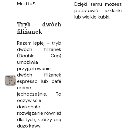
Melitta®.
Dzięki temu możesz
podstawić szklanki
lub wielkie kubki.
Tryb dwóch
filiżanek
Razem lepiej – tryb
dwóch filiżanek
(Double Cup)
umożliwia
przygotowanie
dwóch filiżanek
espresso lub café
crème
jednocześnie. To
oczywiście
doskonałe
rozwiązanie również
dla tych, którzy piją
dużo kawy.