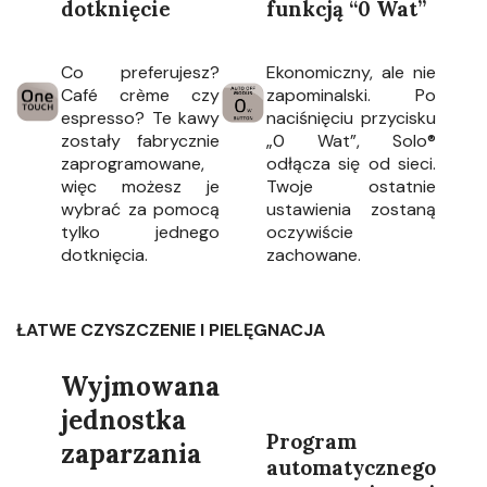
dotknięcie
funkcją “0 Wat”
Co preferujesz?
Ekonomiczny, ale nie
Café crème czy
zapominalski. Po
espresso? Te kawy
naciśnięciu przycisku
zostały fabrycznie
„0 Wat”, Solo®
zaprogramowane,
odłącza się od sieci.
więc możesz je
Twoje ostatnie
wybrać za pomocą
ustawienia zostaną
tylko jednego
oczywiście
dotknięcia.
zachowane.
ŁATWE CZYSZCZENIE I PIELĘGNACJA
Wyjmowana
jednostka
Program
zaparzania
automatycznego