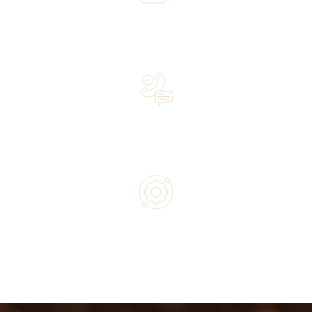
Over 20 years of experience in the industry—a family-
owned business driven by passion
Lifetime Concierge Service with Every Jura Coffee
Machine You Purchase
Authorized service and technical support from experts