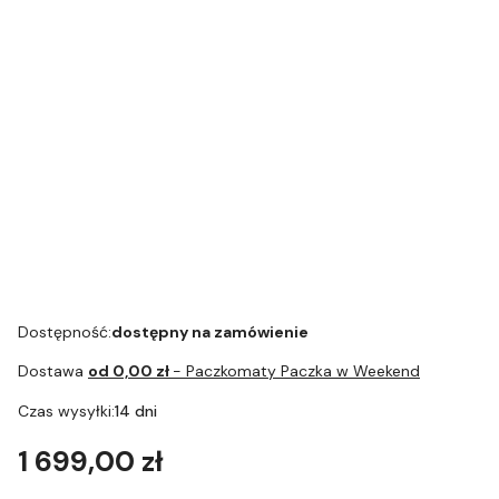
automatyczny
Liquid
Tabs
ch
Melitta®
Solo® E950-
201 czarny
Dostępność:
dostępny na zamówienie
Dostawa
od 0,00 zł
- Paczkomaty Paczka w Weekend
Czas wysyłki:
14 dni
Cena
1 699,00 zł