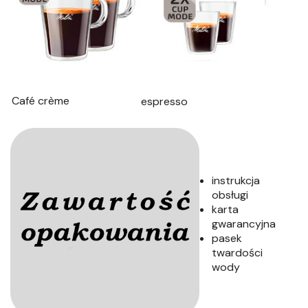
Café crème
espresso
instrukcja
obsługi
karta
gwarancyjna
pasek
twardości
wody