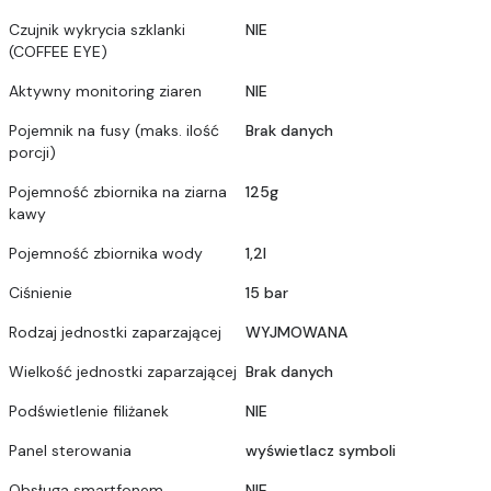
Czujnik wykrycia szklanki
NIE
(COFFEE EYE)
Aktywny monitoring ziaren
NIE
Pojemnik na fusy (maks. ilość
Brak danych
porcji)
Pojemność zbiornika na ziarna
125g
kawy
Pojemność zbiornika wody
1,2l
Ciśnienie
15 bar
Rodzaj jednostki zaparzającej
WYJMOWANA
Wielkość jednostki zaparzającej
Brak danych
Podświetlenie filiżanek
NIE
Panel sterowania
wyświetlacz symboli
Obsługa smartfonem
NIE