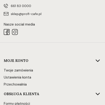
661 83 0000
sklep@profi-cafe.pl
Nasze social media
Linki w stopce
MOJE KONTO
Twoje zamówienia
Ustawienia konta
Przechowalnia
OBSŁUGA KLIENTA
Formy płatności