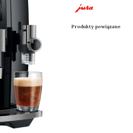
Produkty powiązane
PROMOCJA! Ekspres
Zestaw
do kawy Jura J10 Piano
Caram
Black
3x100m
Podgrzewacz do
Szklana
filiżanek S Czarny
pojemn
JURA