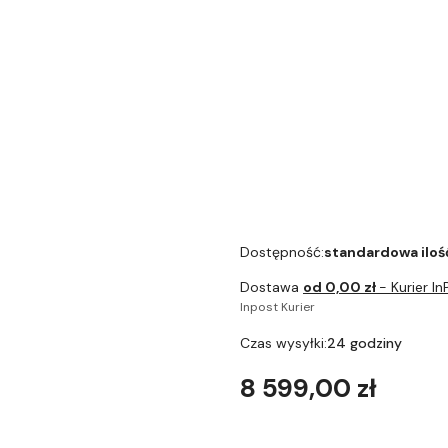
Zestaw
Szczot
Filtr Claris Smart+ JURA
czyszc
+ Tabletki czyszczące
mlecz
6szt + Tabletki
odkamieniające 3x3 +
minitabletki 180g zapas
Dostępność:
standardowa iloś
Dostawa
od 0,00 zł
- Kurier In
Inpost Kurier
Czas wysyłki:
24 godziny
Cena
8 599,00 zł