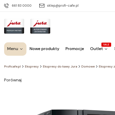
661 83 0000
sklep@profi-cafe.pl
SALE
Menu
Nowe produkty
Promocje
Outlet
Proficafe.pl
Ekspresy
Ekspresy do kawy Jura
Domowe
Ekspresy z
Porównaj