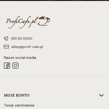
661 83 0000
sklep@profi-cafe.pl
Nasze social media
Linki w stopce
MOJE KONTO
Twoje zamówienia