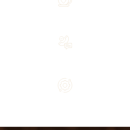
Over 20 years of experience in the industry—a family-
owned business driven by passion
Lifetime Concierge Service with Every Jura Coffee
Machine You Purchase
Authorized service and technical support from experts