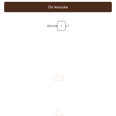
Do koszyka
Strona
z 1
Free shipping on orders of 500 zł or more, and orders
shipped within 72 hours