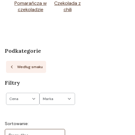
Pomarańcza w
Czekolada z
czekoladzie
chili
Podkategorie
Według smaku
Filtry
Cena
Marka
Koniec filtrów
Lista produktów
Sortowanie: