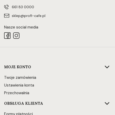
661 83 0000
sklep@profi-cafe.pl
Nasze social media
Linki w stopce
MOJE KONTO
Twoje zamówienia
Ustawienia konta
Przechowalnia
OBSŁUGA KLIENTA
Formy płatności