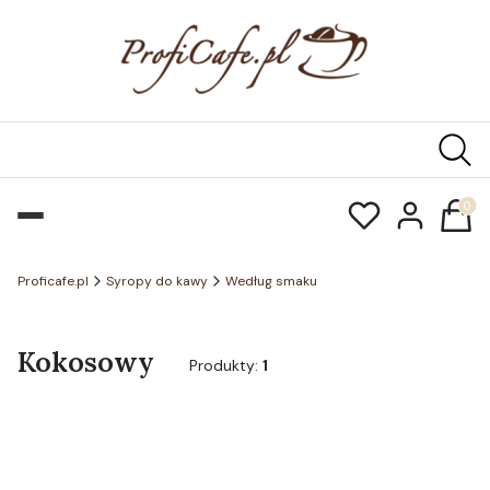
Produk
Proficafe.pl
Syropy do kawy
Według smaku
Kokosowy
Produkty:
1