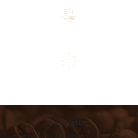
Lifetime Concierge Service with Every Jura Coffee
Machine You Purchase
Authorized service and technical support from experts
Newsletter
 adres e-mail, jeżeli chcesz otrzymywać informacje o nowościach i 