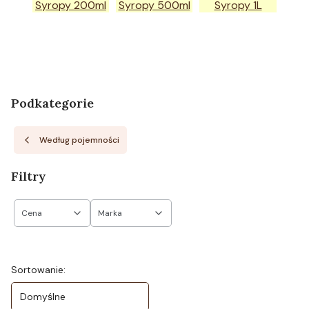
Syropy 200ml
Syropy 500ml
Syropy 1L
Podkategorie
Według pojemności
Filtry
Cena
Marka
Koniec filtrów
Lista produktów
Sortowanie:
Domyślne