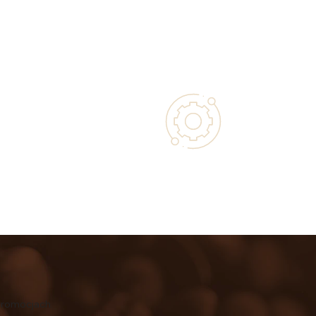
 with Every
Authorized service and technical
 Purchase
support from experts
promocjach.