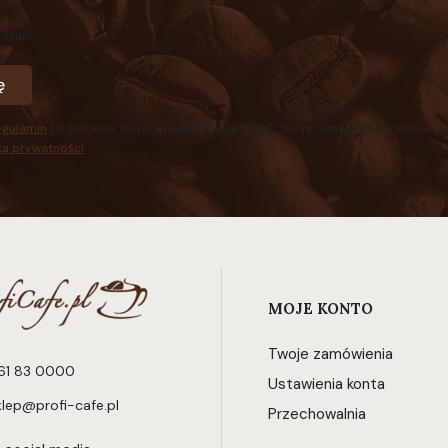
-mail
ę
egulamin
(w zakresie dotyczącym Newslettera). Twoje dane będą przetwarza
ką prywatności
.
Linki w stopce
MOJE KONTO
Twoje zamówienia
61 83 0000
Ustawienia konta
klep@profi-cafe.pl
Przechowalnia