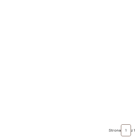
Strona
z 1