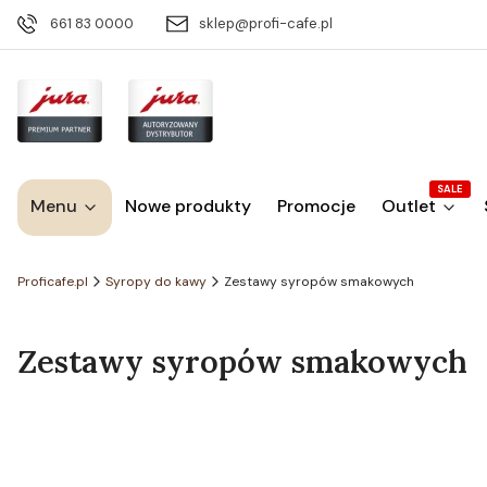
661 83 0000
sklep@profi-cafe.pl
SALE
Menu
Nowe produkty
Promocje
Outlet
Proficafe.pl
Syropy do kawy
Zestawy syropów smakowych
Zestawy syropów smakowych