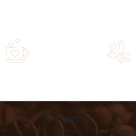
years of experience in the
Lifetime Concierge Service
family-owned business driven
Jura Coffee Machine You
by passion
Newsletter
 adres e-mail, jeżeli chcesz otrzymywać informacje o nowościach i 