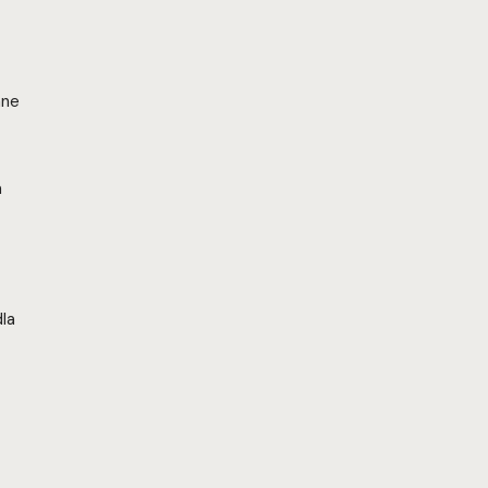
ane
a
la