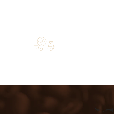
Over 20 
Free shipping on orders of 500 zł or
industry—a 
more, and orders shipped within 72 hours
Podaj swój