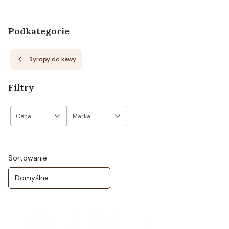
Podkategorie
Syropy do kawy
Filtry
Cena
Marka
Koniec filtrów
Lista produktów
Sortowanie:
Domyślne