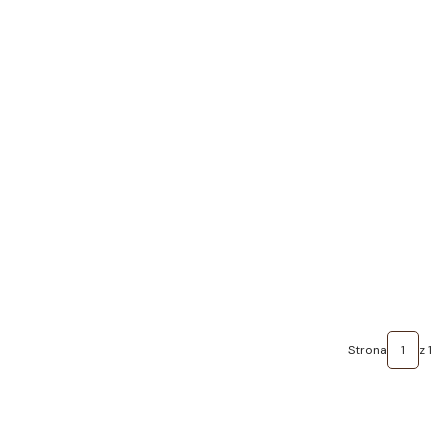
Strona
z 1