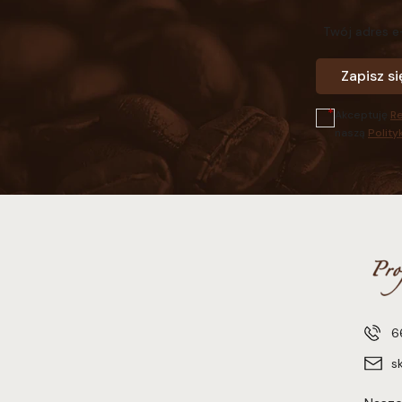
Twój adres e
Zapisz si
Akceptuję
R
naszą
Polity
6
s