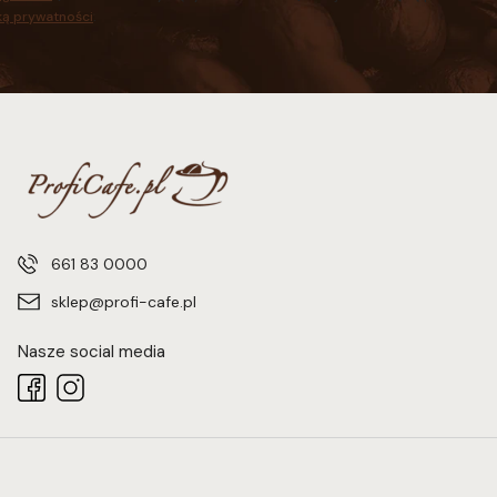
ką prywatności
.
661 83 0000
sklep@profi-cafe.pl
Nasze social media