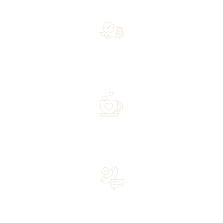
Free shipping on orders of 500 zł or more, and orders
shipped within 72 hours
Over 20 years of experience in the industry—a family-
owned business driven by passion
Lifetime Concierge Service with Every Jura Coffee
Machine You Purchase