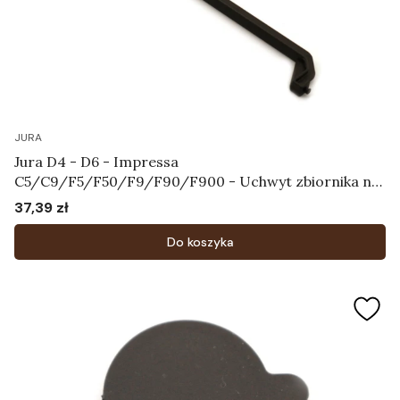
JURA
Jura D4 - D6 - Impressa
C5/C9/F5/F50/F9/F90/F900 - Uchwyt zbiornika na
wodę Art.61830
37,39 zł
Cena
Do koszyka