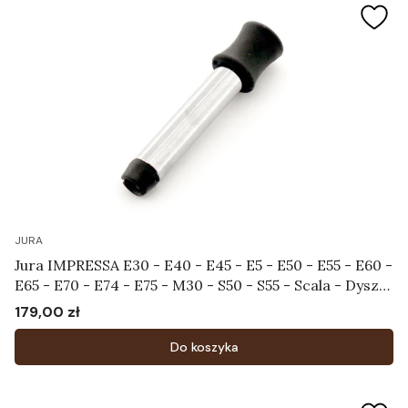
JURA
Jura IMPRESSA E30 - E40 - E45 - E5 - E50 - E55 - E60 -
E65 - E70 - E74 - E75 - M30 - S50 - S55 - Scala - Dysza
spieniająca Art.60053
179,00 zł
Cena
Do koszyka