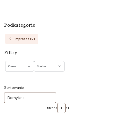
Podkategorie
Impressa E74
Filtry
Cena
Marka
Koniec filtrów
Lista produktów
Sortowanie:
Domyślne
Strona
z 1