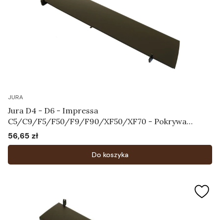
JURA
Jura D4 - D6 - Impressa
C5/C9/F5/F50/F9/F90/XF50/XF70 - Pokrywa
zbiornika na ziarna kawy Art.61827
56,65 zł
Cena
Do koszyka