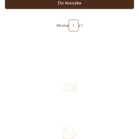
Do koszyka
Strona
z 1
Free shipping on orders of 500 zł or more, and orders
shipped within 72 hours