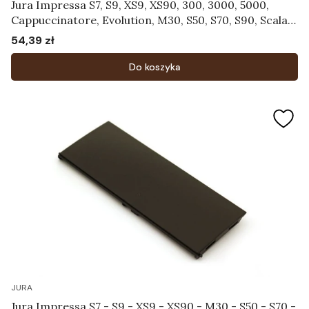
Jura Impressa S7, S9, XS9, XS90, 300, 3000, 5000,
Cappuccinatore, Evolution, M30, S50, S70, S90, Scala,
Ultra, X30, X70, X90 - Pokrywa zbiornika na ziarna
54,39 zł
Cena
kawy czarna Art.59723
Do koszyka
JURA
Jura Impressa S7 - S9 - XS9 - XS90 - M30 - S50 - S70 -