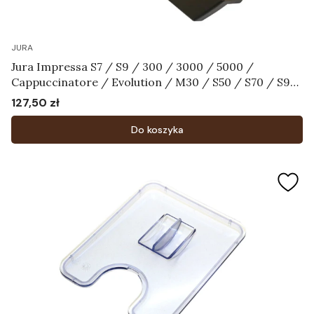
JURA
Jura Impressa S7 / S9 / 300 / 3000 / 5000 /
Cappuccinatore / Evolution / M30 / S50 / S70 / S90
/ Scala / Ultra - Pokrywa zbiornika na wodę czarna
127,50 zł
Cena
Art.59730
Do koszyka