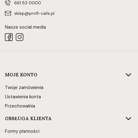
661 83 0000
sklep@profi-cafe.pl
Nasze social media
Linki w stopce
MOJE KONTO
Twoje zamówienia
Ustawienia konta
Przechowalnia
OBSŁUGA KLIENTA
Formy płatności