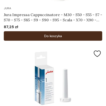
JURA
Jura Impressa Cappuccinatore - M30 - S50 - S55 - S7 -
S70 - S75 - S85 - S9 - S90 - S95 - Scala - X70 - X90 -
X95 - XS9 - XS90 - XS95 - Dozownik Art.59724
87,25 zł
Cena
Do koszyka