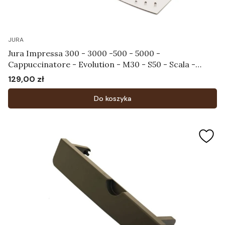
JURA
Jura Impressa 300 - 3000 -500 - 5000 -
Cappuccinatore - Evolution - M30 - S50 - Scala -
Ultra - X30 - X70 - Tacka na filiżanki Art.59281
129,00 zł
Cena
Do koszyka