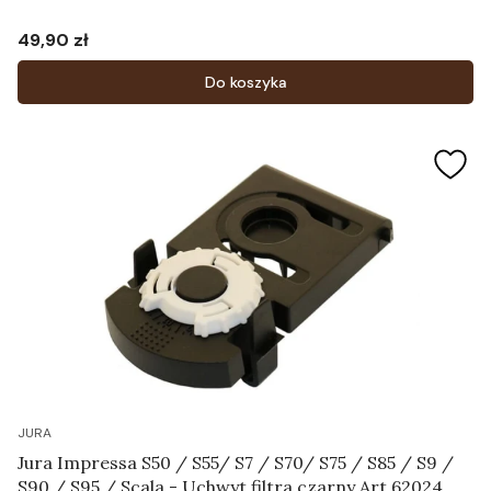
49,90 zł
Cena
Do koszyka
JURA
Jura Impressa S50 / S55/ S7 / S70/ S75 / S85 / S9 /
S90 / S95 / Scala - Uchwyt filtra czarny Art.62024