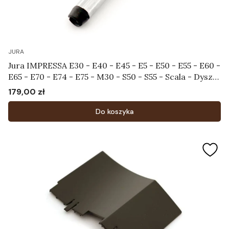
JURA
Jura IMPRESSA E30 - E40 - E45 - E5 - E50 - E55 - E60 -
E65 - E70 - E74 - E75 - M30 - S50 - S55 - Scala - Dysza
spieniająca Art.60053
179,00 zł
Cena
Do koszyka