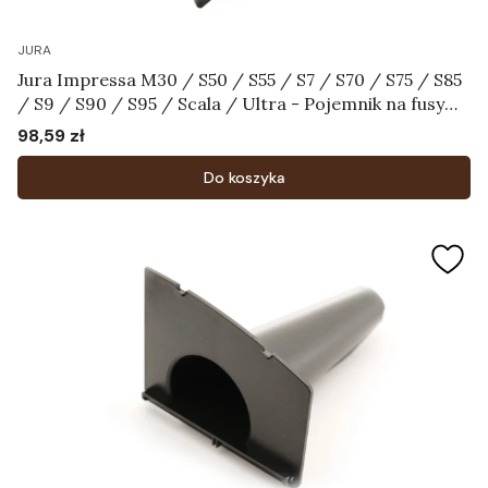
JURA
Jura Impressa M30 / S50 / S55 / S7 / S70 / S75 / S85
/ S9 / S90 / S95 / Scala / Ultra - Pojemnik na fusy
Art.60366
98,59 zł
Cena
Do koszyka