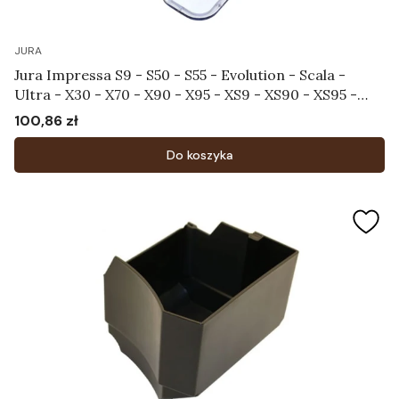
JURA
Jura Impressa S9 - S50 - S55 - Evolution - Scala -
Ultra - X30 - X70 - X90 - X95 - XS9 - XS90 - XS95 -
Pokrywa chroniąca aromat Art.58585
100,86 zł
Cena
Do koszyka