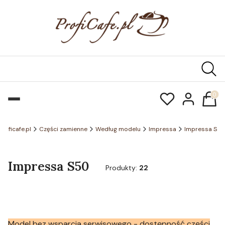
Produk
Proficafe.pl
Części zamienne
Według modelu
Impressa
Impressa S
Impressa S50
Produkty:
22
Model bez wsparcia serwisowego - dostępność części