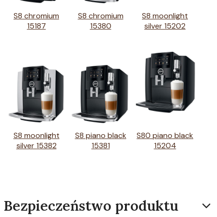
S8 chromium
S8 chromium
S8 moonlight
15187
15380
silver 15202
S8 moonlight
S8 piano black
S80 piano black
silver 15382
15381
15204
Bezpieczeństwo produktu