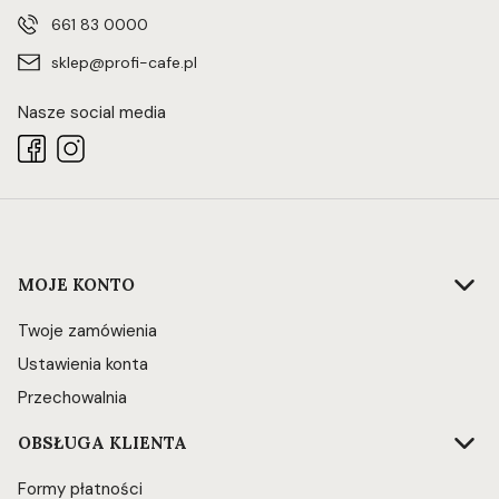
661 83 0000
sklep@profi-cafe.pl
Nasze social media
Linki w stopce
MOJE KONTO
Twoje zamówienia
Ustawienia konta
Przechowalnia
OBSŁUGA KLIENTA
Formy płatności