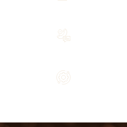
Over 20 years of experience in the industry—a family-
owned business driven by passion
Lifetime Concierge Service with Every Jura Coffee
Machine You Purchase
Authorized service and technical support from experts