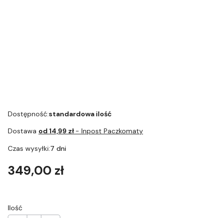
Wężyk
systemu mleka
- E55 - E60 -
silikonowy do
mini tabs 375g
E65 - E70 -
mleka z
opakowanie
E74 - E75 -
podłączeniami
uzupełniające
M30 - S50 -
57cm
S55 - Scala -
Dysza
spieniająca
Art.60053
Dostępność:
standardowa ilość
Dostawa
od 14,99 zł
- Inpost Paczkomaty
Czas wysyłki:
7 dni
Cena
349,00 zł
Ilość