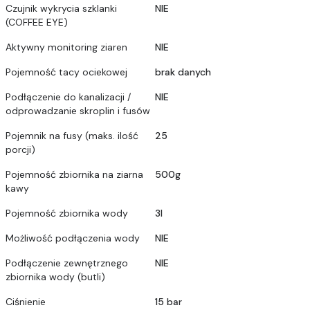
Czujnik wykrycia szklanki
NIE
(COFFEE EYE)
Aktywny monitoring ziaren
NIE
Pojemność tacy ociekowej
brak danych
Podłączenie do kanalizacji /
NIE
odprowadzanie skroplin i fusów
Pojemnik na fusy (maks. ilość
25
porcji)
Pojemność zbiornika na ziarna
500g
kawy
Pojemność zbiornika wody
3l
Możliwość podłączenia wody
NIE
Podłączenie zewnętrznego
NIE
zbiornika wody (butli)
Ciśnienie
15 bar