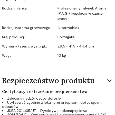
Rodzaj młynka
Profesjonalny młynek Aroma
(P.A.G.) [regulacja w czasie
pracy]
Rodzaj systemu grzewczego
1x termoblok
Kraj produkcji
Portugalia
Wymiary (szer. x wys. x gł.)
29.5 × 41.9 × 44.4 cm
Waga
10 kg
Bezpieczeństwo produktu
Certyfikaty i ostrzeżenie bezpieczeństwa
Zalecany nadzór osoby dorosłej.
Utylizować zgodnie z lokalnymi przepisami dotyczącymi
odpadów.
JURA 2014/35/UE – Dyrektywa niskonapięciowa
2014/30/UE – Kompatybilność elektromagnetyczna (JURA)