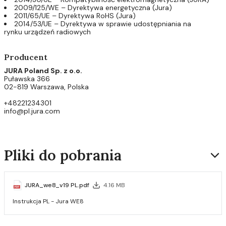
2009/125/WE – Dyrektywa energetyczna (Jura)
2011/65/UE – Dyrektywa RoHS (Jura)
2014/53/UE – Dyrektywa w sprawie udostępniania na
rynku urządzeń radiowych
Producent
JURA Poland Sp. z o.o.
Puławska 366
02-819 Warszawa, Polska
+48221234301
info@pl.jura.com
Pliki do pobrania
JURA_we8_v19 PL.pdf
4.16 MB
Instrukcja PL - Jura WE8