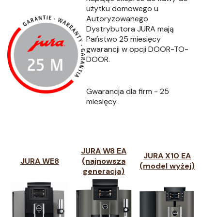
użytku domowego u
Autoryzowanego
Dystrybutora JURA
mają
Państwo 25 miesięcy
gwarancji w opcji
DOOR-TO-
DOOR.
Gwarancja dla firm - 25
miesięcy.
JURA W8 EA
JURA X10 EA
JURA WE8
(najnowsza
(model wyżej)
generacja)