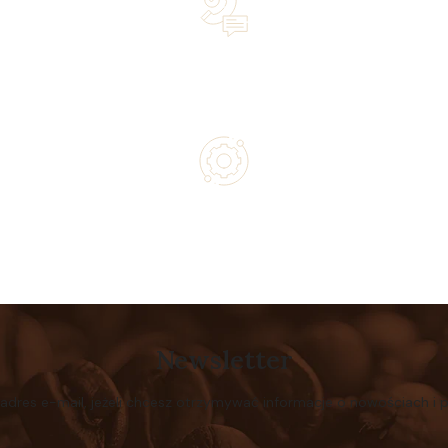
Lifetime Concierge Service with Every Jura Coffee
Machine You Purchase
Authorized service and technical support from experts
Newsletter
 adres e-mail, jeżeli chcesz otrzymywać informacje o nowościach i 