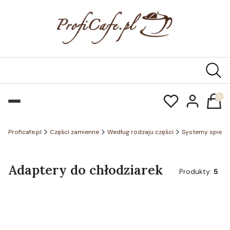
Produk
Proficafe.pl
Części zamienne
Według rodzaju części
Systemy spienia
Adaptery do chłodziarek
Produkty:
5