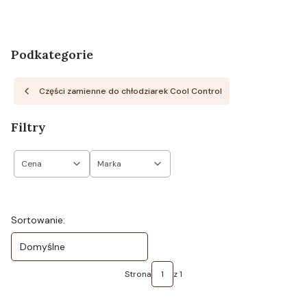
Podkategorie
Części zamienne do chłodziarek Cool Control
Filtry
Cena
Marka
Koniec filtrów
Lista produktów
Sortowanie:
Domyślne
Strona
z 1