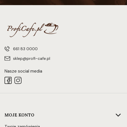
661 83 0000
sklep@profi-cafe.pl
Nasze social media
Linki w stopce
MOJE KONTO
Twoje zamówienia