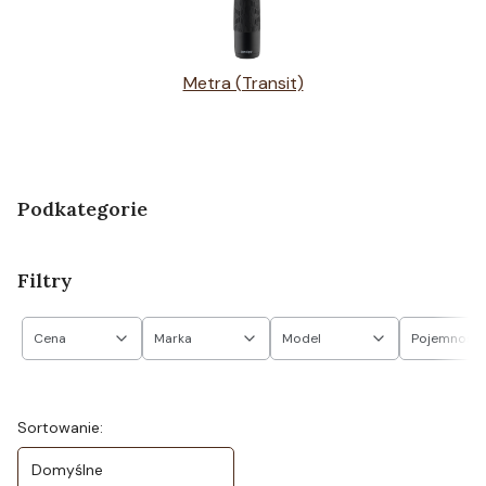
Metra (Transit)
Podkategorie
Filtry
Cena
Marka
Model
Pojemność
Koniec filtrów
Lista produktów
Sortowanie:
Domyślne