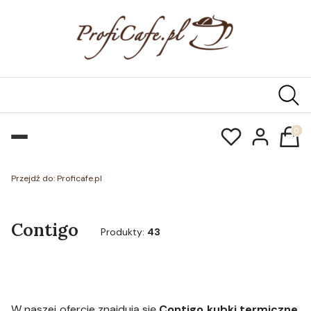
Produk
Przejdź do:
Proficafe.pl
Contigo
Produkty:
43
W naszej ofercie znajdują się
Contigo kubki termiczne
,