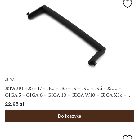
JURA
Jura J10 - J5 - J7 - J80 - J85 - J9 - J90 - J95 - J500 -
GIGA 5 - GIGA 6 - GIGA 10 - GIGA W10 - GIGA X3c -
X7c - X8c - X9c - Uchwyt zbiornika na wodę Art. 66597
22,65 zł
Cena
Do koszyka