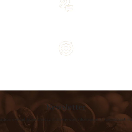
Lifetime Concierge Service with Every Jura Coffee
Machine You Purchase
Authorized service and technical support from experts
Newsletter
 adres e-mail, jeżeli chcesz otrzymywać informacje o nowościach i 