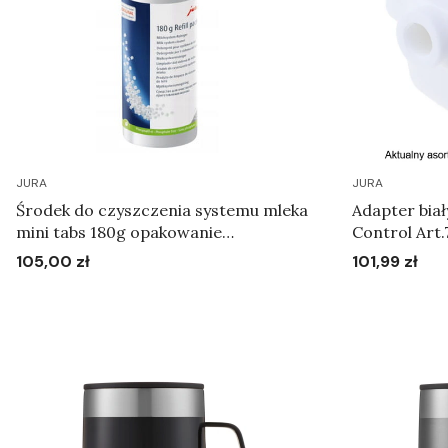
JURA
JURA
Środek do czyszczenia systemu mleka
Adapter biał
mini tabs 180g opakowanie
Control Art.
uzupełniające
105,00 zł
101,99 zł
Cena
Cena
Do koszyka