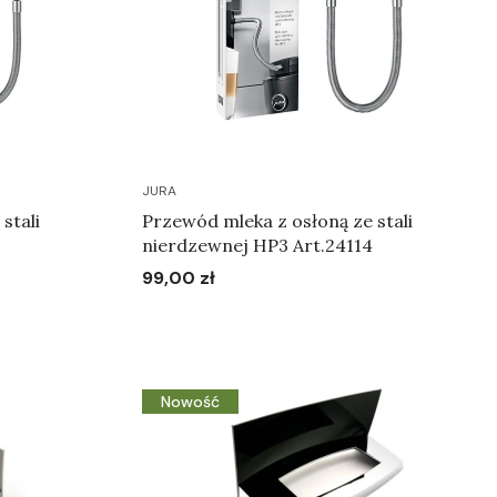
JURA
stali
Przewód mleka z osłoną ze stali
nierdzewnej HP3 Art.24114
99,00 zł
Cena
Do koszyka
Nowość