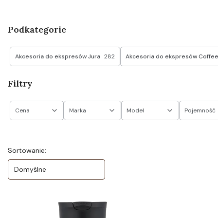
Podkategorie
Akcesoria do ekspresów Jura
282
Akcesoria do ekspresów Coffe
Filtry
Cena
Marka
Model
Pojemność
Koniec filtrów
Lista produktów
Sortowanie:
Domyślne