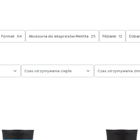
e Format
64
Akcesoria do ekspresów Melitta
25
Filiżanki
12
Dzbank
Czas utrzymywania ciepła
Czas utrzymywania zi