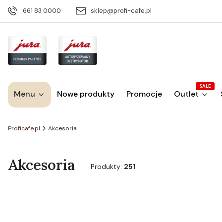
661 83 0000
sklep@profi-cafe.pl
SALE
Menu
Nowe produkty
Promocje
Outlet
Proficafe.pl
Akcesoria
Akcesoria
Produkty:
251