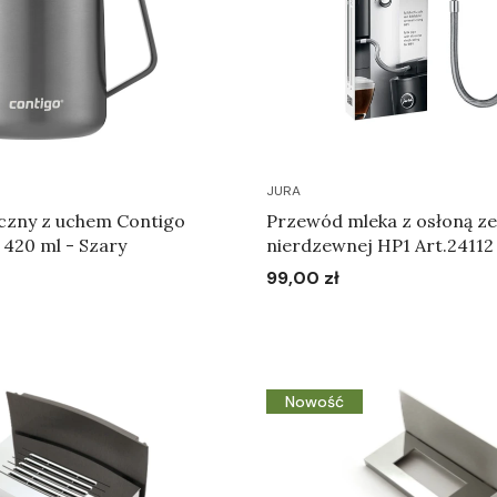
JURA
czny z uchem Contigo
Przewód mleka z osłoną ze 
e 420 ml - Szary
nierdzewnej HP1 Art.24112
99,00 zł
Cena
Do koszyka
Do koszyka
Nowość