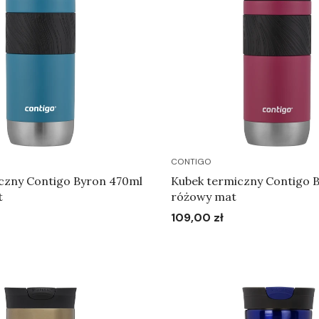
CONTIGO
czny Contigo Byron 470ml
Kubek termiczny Contigo 
t
różowy mat
109,00 zł
Cena
Do koszyka
Do koszyka