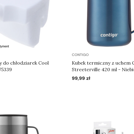
CONTIGO
y do chłodziarek Cool
Kubek termiczny z uchem 
75339
Streeterville 420 ml - Niebi
99,99 zł
Cena
Do koszyka
Do koszyka