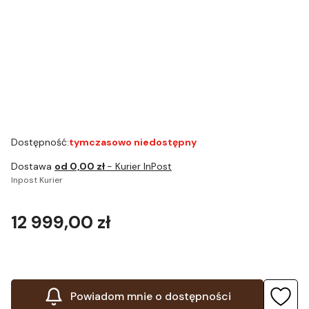
E6 EC - E8 EB
E80 - S8 EA -
J10 Twin - 3mk
- E8 EC - S8
S80 - 3mk
ARC+ Folia do
EB - W4 EA -
ARC+ Folia do
tacki na
W8 EA - 3mk
tacki na
filiżanki
ARC+ Folia do
filiżanki
tacki na
filiżanki
Dostępność:
tymczasowo niedostępny
Dostawa
od 0,00 zł
- Kurier InPost
Inpost Kurier
Cena
12 999,00 zł
Powiadom mnie o dostępności