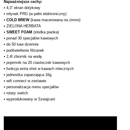
Najważniejsze cechy:
• 4,3” ekran dotykowy
• młynek PRG (w pełni elektroniczny)
•
COLD BREW
(kawa macerowana na zimno)
• ZIELONA HERBATA
•
SWEET FOAM
(słodka pianka)
• ponad 30 specjałów kawowych
• do 50 kaw dziennie
• podświetlenie filiżanek
• 2,4l zbiornik na wodę
• pojemnik na 20 ciasteczek kawowych
• funkcja extra shot w kawach mlecznych
• jednostka zaparzająca 16g
• wifi connect w zestawie
• personalizacja menu specjałów
• rotary switch
• wyprodukowany w Szwajcarii