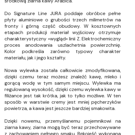
środkową ziarna kawy Arabica.
Do Signature Line JURA poddaje obróbce pełne
płyty aluminiowe o grubości trzech milimetrów na
fronty i górną część obudowy. W kosztownych
etapach produkcji materiał wyjściowy otrzymuje
charakterystyczny »wygląd« linii Z. Elektrochemiczny
proces anodowania uszlachetnia powierzchnię.
Kolor podkreśla zarówno typowy charakter
materiału, jak i jego kształty.
Nowa wylewka została całkowicie zmodyfikowana,
dzięki czemu teraz możesz znaleźć kawę, mleko i
gorącą wodę w tym samym miejscu. Wylewka ma
regulowaną wysokość, dzięki czemu wylewka kawy w
filiżance jest tak krótka, jak to tylko możliwe. W ten
sposób w warstwie cremy jest mniej pęcherzyków
powietrza, a kawa jest jeszcze bardziej smakowita.
Dzięki nowemu, przemyślanemu pojemnikowi na
ziarna kawy, ziarna mogą być teraz przechowywane
z zachowaniem pełnego smaku.
Rękojeść wykonana