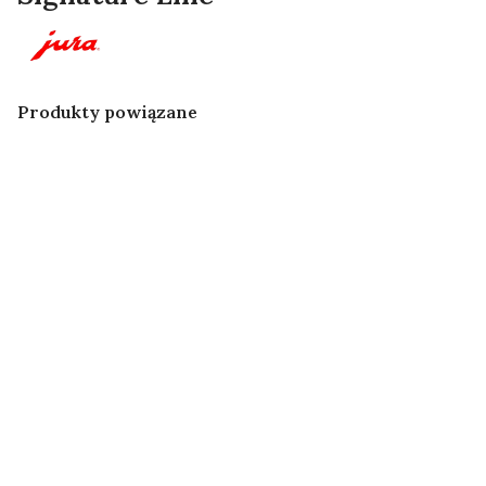
Produkty powiązane
JURA -
Podgrzewacz
Podgrzewacz
do filiżanek S
Ekspres do
Ekspres do
do filiżanek
Czarny
kawy JURA Z10
kawy JURA Z10
Aluminium
Diamond
Black (EA)
White (EA)
JURA Z10 -
Przystawka do
Chłodziarka
JURA
Przewód
syropu (opak.
do mleka –
Chłodziarka
mleka z osłoną
2szt.) Sweet