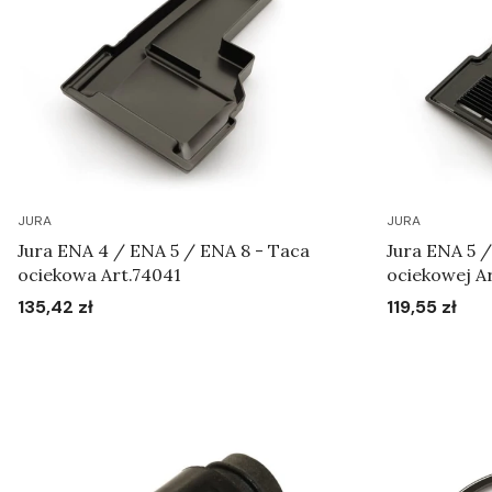
JURA
JURA
Jura ENA 4 / ENA 5 / ENA 8 - Taca
Jura ENA 5 
ociekowa Art.74041
ociekowej A
135,42 zł
119,55 zł
Cena
Cena
Do koszyka