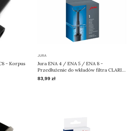
JURA
C8 - Korpus
Jura ENA 4 / ENA 5 / ENA 8 -
Przedłużenie do wkładów filtra CLARIS
Art.24103
83,99 zł
Cena
Do koszyka