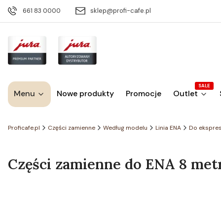
661 83 0000
sklep@profi-cafe.pl
SALE
Menu
Nowe produkty
Promocje
Outlet
Proficafe.pl
Części zamienne
Według modelu
Linia ENA
Do ekspre
Części zamienne do ENA 8 metro