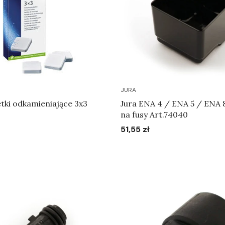
JURA
tki odkamieniające 3x3
Jura ENA 4 / ENA 5 / ENA 
na fusy Art.74040
51,55 zł
Cena
Do koszyka
Do koszyka