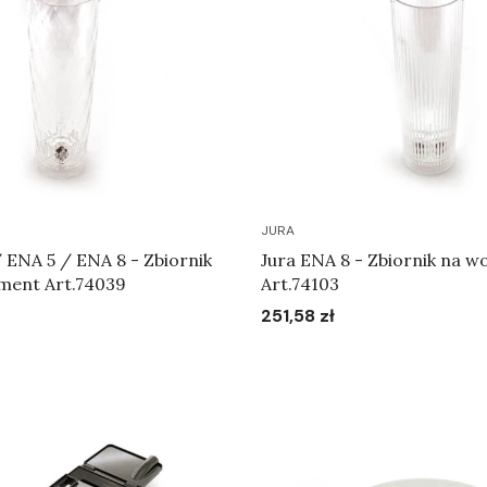
JURA
 ENA 5 / ENA 8 - Zbiornik
Jura ENA 8 - Zbiornik na wo
ment Art.74039
Art.74103
251,58 zł
Cena
Do koszyka
Do koszyka