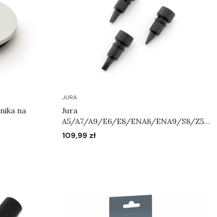
JURA
nika na
Jura
A5/A7/A9/E6/E8/ENA8/ENA9/S8/Z5/
Z7/Z9/WE8 - Zestaw zaworków
109,99 zł
Cena
napowietrzających Art.72444
Do koszyka