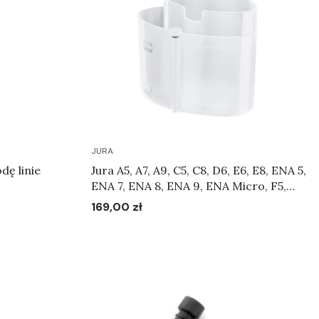
JURA
dę linie
Jura A5, A7, A9, C5, C8, D6, E6, E8, ENA 5,
ENA 7, ENA 8, ENA 9, ENA Micro, F5,
GIGA 5, GIGA 6, J6, J90, S8, WE8 -
169,00 zł
Cena
Pojemnik do czyszczenia systemu
mlecznego Art.24219
Do koszyka