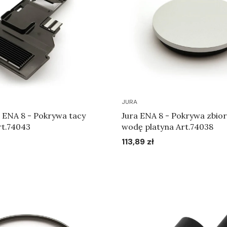
JURA
/ ENA 8 - Pokrywa tacy
Jura ENA 8 - Pokrywa zbior
rt.74043
wodę platyna Art.74038
113,89 zł
Cena
Do koszyka
Do koszyka