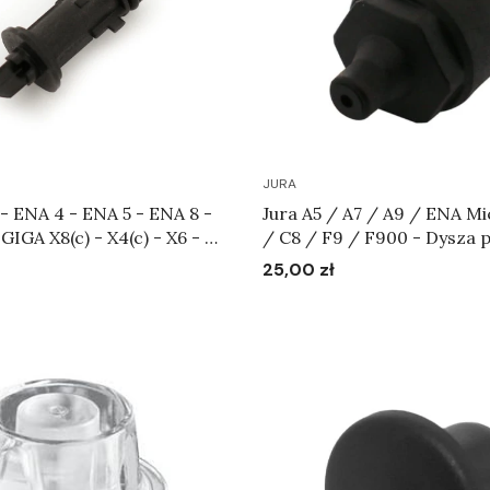
JURA
 - ENA 4 - ENA 5 - ENA 8 -
Jura A5 / A7 / A9 / ENA M
GIGA X8(c) - X4(c) - X6 - X8
/ C8 / F9 / F900 - Dysza 
ylewka kawy Art. 73544
Art.70096
25,00 zł
Cena
Do koszyka
Do koszyka