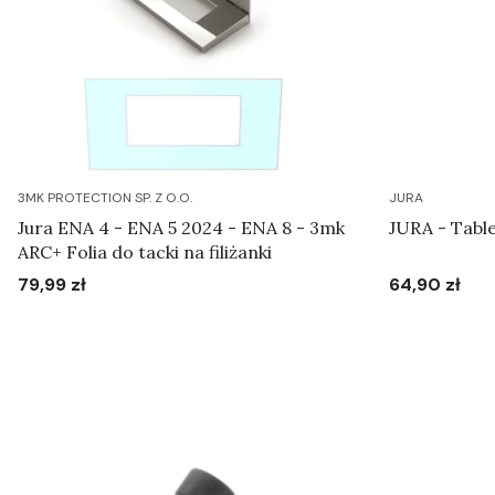
3MK PROTECTION SP. Z O.O.
JURA
Jura ENA 4 - ENA 5 2024 - ENA 8 - 3mk
JURA - Table
ARC+ Folia do tacki na filiżanki
79,99 zł
64,90 zł
Cena
Cena
Do koszyka