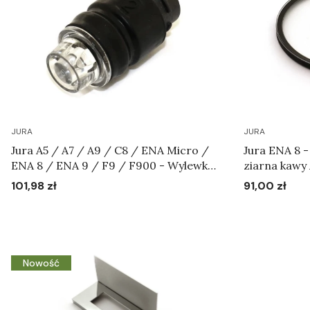
JURA
JURA
Jura A5 / A7 / A9 / C8 / ENA Micro /
Jura ENA 8 -
ENA 8 / ENA 9 / F9 / F900 - Wylewka
ziarna kawy 
systemu mleka kpl. Art.72702
101,98 zł
91,00 zł
Cena
Cena
Do koszyka
Nowość