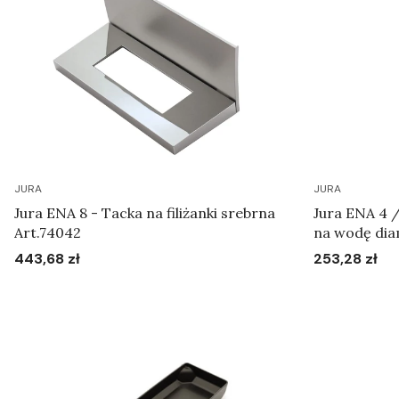
JURA
JURA
Jura ENA 8 - Tacka na filiżanki srebrna
Jura ENA 4 /
Art.74042
na wodę dia
443,68 zł
253,28 zł
Cena
Cena
Do koszyka