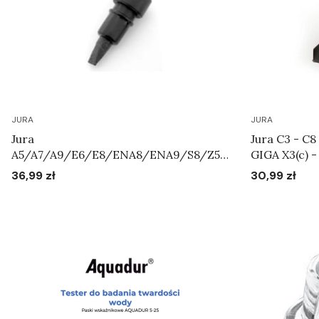
JURA
JURA
Jura
Jura C3 - C8
A5/A7/A9/E6/E8/ENA8/ENA9/S8/Z5/
GIGA X3(c) - 
Z7/Z9/WE8 - napowietrzacz "grzybek"
- X10(c) - W
36,99 zł
30,99 zł
Cena
Cena
Do koszyka