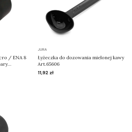
JURA
icro / ENA 8
Łyżeczka do dozowania mielonej kawy
pary
Art.65606
11,92 zł
Cena
Do koszyka