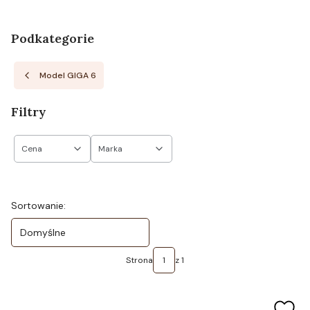
Podkategorie
Model GIGA 6
Filtry
Cena
Marka
Koniec filtrów
Lista produktów
Sortowanie:
Domyślne
Strona
z 1