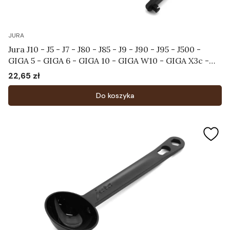
JURA
Jura J10 - J5 - J7 - J80 - J85 - J9 - J90 - J95 - J500 -
GIGA 5 - GIGA 6 - GIGA 10 - GIGA W10 - GIGA X3c -
X7c - X8c - X9c - Uchwyt zbiornika na wodę Art. 66597
22,65 zł
Cena
Do koszyka