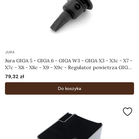
JURA
Jura GIGA 5 - GIGA 6 - GIGA W3 - GIGA X3 - X3c - X7 -
X7c - X8 - X8c - X9 - X9c - Regulator powietrza GIGA
Art.70008
79,32 zł
Cena
Do koszyka