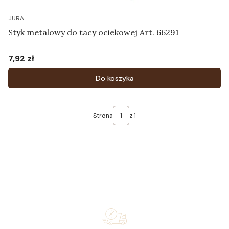
JURA
Styk metalowy do tacy ociekowej Art. 66291
7,92 zł
Cena
Do koszyka
Strona
z 1