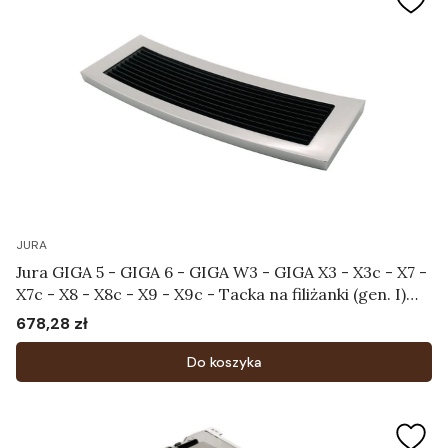
JURA
Jura GIGA 5 - GIGA 6 - GIGA W3 - GIGA X3 - X3c - X7 -
X7c - X8 - X8c - X9 - X9c - Tacka na filiżanki (gen. I)
Art.70014
678,28 zł
Cena
Do koszyka