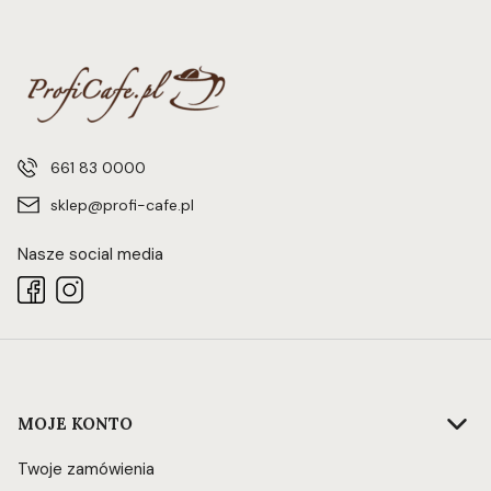
661 83 0000
sklep@profi-cafe.pl
Nasze social media
Linki w stopce
MOJE KONTO
Twoje zamówienia