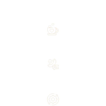
Free shipping on orders of 500 zł or more, and orders
shipped within 72 hours
Over 20 years of experience in the industry—a family-
owned business driven by passion
Lifetime Concierge Service with Every Jura Coffee
Machine You Purchase