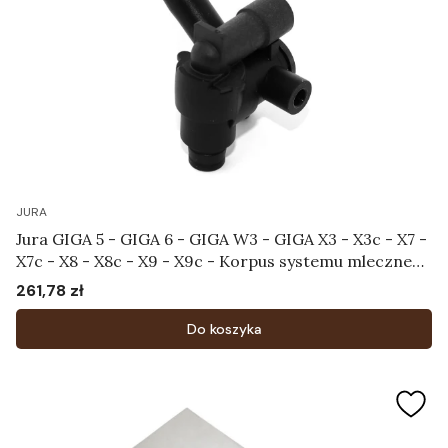
JURA
Jura GIGA 5 - GIGA 6 - GIGA W3 - GIGA X3 - X3c - X7 -
X7c - X8 - X8c - X9 - X9c - Korpus systemu mlecznego
Art.71532
261,78 zł
Cena
Do koszyka