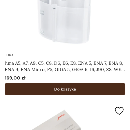
JURA
Jura A5, A7, A9, C5, C8, D6, E6, E8, ENA 5, ENA 7, ENA 8,
ENA 9, ENA Micro, F5, GIGA 5, GIGA 6, J6, J90, S8, WE8
- Pojemnik do czyszczenia systemu mlecznego
169,00 zł
Cena
Art.24219
Do koszyka