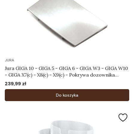
JURA
Jura GIGA 10 - GIGA 5 - GIGA 6 - GIGA W3 - GIGA W10
- GIGA X7(c) - X8(c) - X9(c) - Pokrywa dozownika
Art.69923
239,99 zł
Cena
Do koszyka