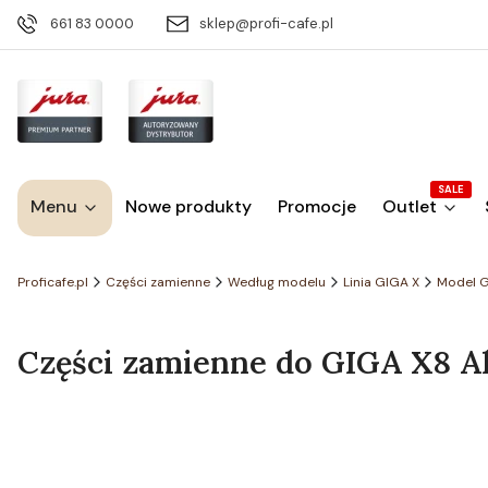
661 83 0000
sklep@profi-cafe.pl
SALE
Menu
Nowe produkty
Promocje
Outlet
Proficafe.pl
Części zamienne
Według modelu
Linia GIGA X
Model 
Części zamienne do GIGA X8 Alu