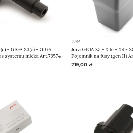
JURA
0(c) - GIGA X3(c) - GIGA
Jura GIGA X3 - X3c - X8 - X
us systemu mleka Art.73574
Pojemni
219,00 zł
Cena
Do koszyka
Do koszyka