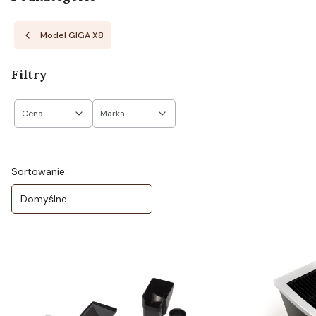
Model GIGA X8
Filtry
Cena
Marka
Koniec filtrów
Lista produktów
Sortowanie:
Domyślne