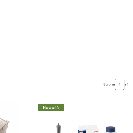
Strona
z 1
Nowość