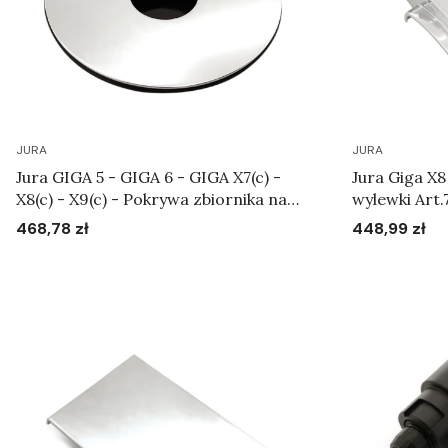
JURA
JURA
Jura GIGA 5 - GIGA 6 - GIGA X7(c) -
Jura Giga X
X8(c) - X9(c) - Pokrywa zbiornika na
wylewki Art.
ziarna kawy Art.70021
468,78 zł
448,99 zł
Cena
Cena
Do koszyka