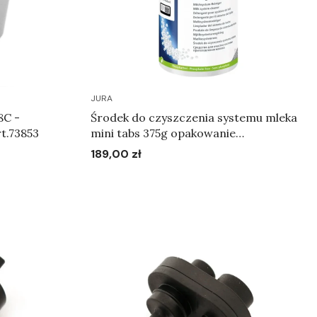
JURA
8C -
Środek do czyszczenia systemu mleka
k na fusy (gen II) Art.73853
mini tabs 375g opakowanie
uzupełniające
189,00 zł
Cena
Do koszyka