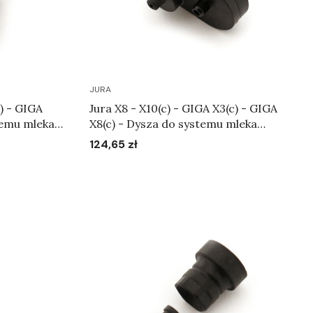
JURA
c) - GIGA
Jura X8 - X10(c) - GIGA X3(c) - GIGA
temu mleka
X8(c) - Dysza do systemu mleka
Art.73569
124,65 zł
Cena
Do koszyka