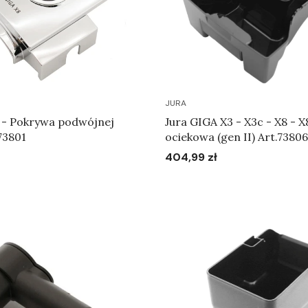
JURA
8 - Pokrywa podwójnej
Jura GIGA X3 - X3c - X8 - 
73801
ociekowa (gen II) Art.73806
404,99 zł
Cena
Do koszyka
Do koszyka