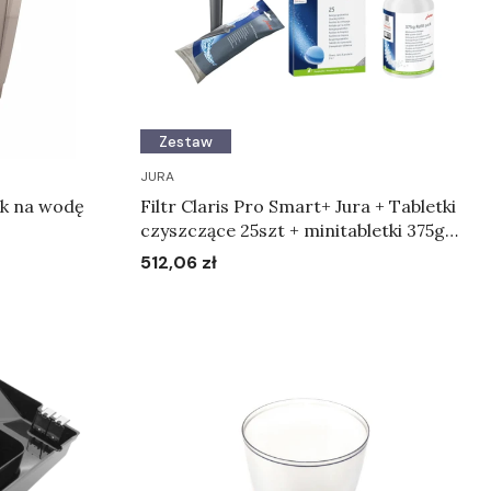
Zestaw
JURA
Filtr Claris Pro Smart+ Jura + Tabletki
czyszczące 25szt + minitabletki 375g
zapas
512,06 zł
Cena
Do koszyka