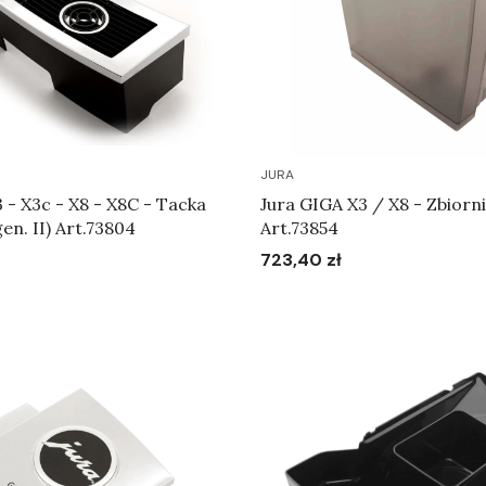
JURA
Jura GIGA X3 / X8 - Zbiornik na wodę
(gen. II) Art.73804
Art.73854
723,40 zł
Cena
Do koszyka
Do koszyka