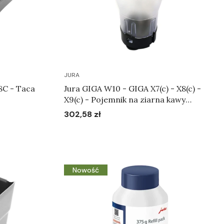
JURA
X8C - Taca
Jura GIGA W10 - GIGA X7(c) - X8(c) -
X9(c) - Pojemnik na ziarna kawy
Art.70303
302,58 zł
Cena
Do koszyka
Nowość