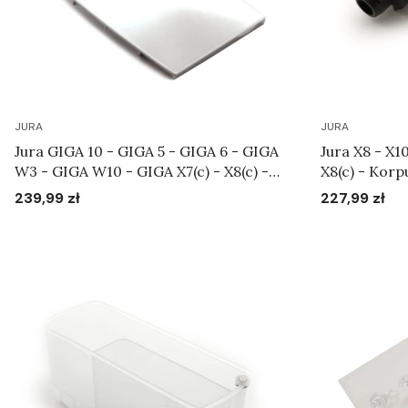
JURA
JURA
Jura GIGA 10 - GIGA 5 - GIGA 6 - GIGA
Jura X8 - X1
W3 - GIGA W10 - GIGA X7(c) - X8(c) -
X8(c) - Korp
X9(c) - Pokrywa dozownika Art.69923
239,99 zł
227,99 zł
Cena
Cena
Do koszyka