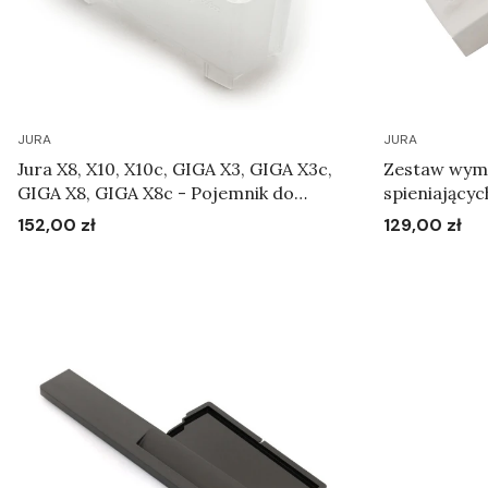
JURA
JURA
Jura X8, X10, X10c, GIGA X3, GIGA X3c,
Zestaw wym
GIGA X8, GIGA X8c - Pojemnik do
spieniającyc
czyszczenia systemu mlecznego
152,00 zł
129,00 zł
Cena
Cena
Art.73615
Do koszyka