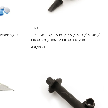
JURA
zyszczące -
Jura E8 EB/ E8 EC/ X8 / X10 / X10c /
GIGA X3 / X3c / GIGA X8 / X8c -
napowietrzacz "grzybek" Art.73589
44,19 zł
Cena
Do koszyka