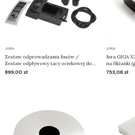
JURA
JURA
Zestaw odprowadzania fusów /
Jura GIGA X3 - X3c - X8 - X8C - Tacka
Zestaw odpływowy tacy ociekowej do
na filiżanki 
linii GIGA X GII Art.24109
899,00 zł
753,08 zł
Cena
Cena
Do koszyka