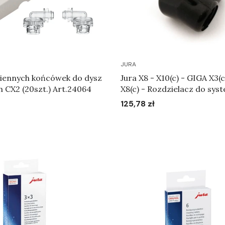
JURA
iennych końcówek do dysz
Jura X8 - X10(c) - GIGA X3(
h CX2 (20szt.) Art.24064
X8(c) - Rozdzielacz do sys
Art.73594
125,78 zł
Cena
Do koszyka
Do koszyka