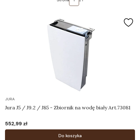
Strona
z 1
JURA
Jura J5 / J9.2 / J85 - Zbiornik na wodę biały Art.73081
552,99 zł
Cena
Do koszyka