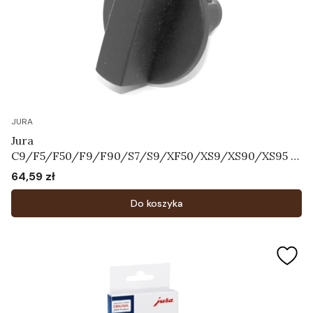
JURA
Jura
C9/F5/F50/F9/F90/S7/S9/XF50/XS9/XS90/XS95 -
Pokrętło regulatora systemu mleka Art.71055
64,59 zł
Cena
Do koszyka