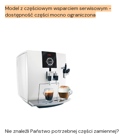
Model z częściowym wsparciem serwisowym -
dostępność części mocno ograniczona
Nie znaleźli Państwo potrzebnej części zamiennej?