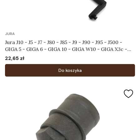
JURA
Jura J10 - J5 - J7 - J80 - J85 - J9 - J90 - J95 - J500 -
GIGA 5 - GIGA 6 - GIGA 10 - GIGA W10 - GIGA X3c -
X7c - X8c - X9c - Uchwyt zbiornika na wodę Art. 66597
22,65 zł
Cena
Do koszyka