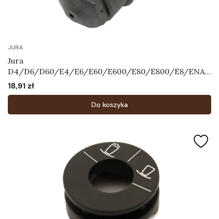
JURA
Jura
D4/D6/D60/E4/E6/E60/E600/E80/E800/E8/ENA3
/ENA5/ENA7/ENA9/ENA
18,91 zł
Cena
X1/F7/F8/F85/J5/J7/J9.4/XJ5/XJ6/XJ9/WE50/WE6/
WE8 - Dysza Art.66590
Do koszyka