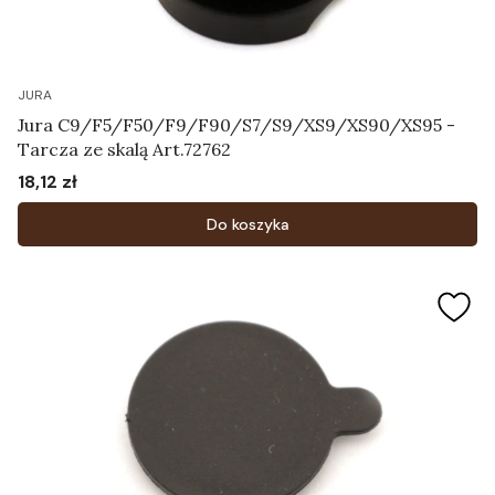
JURA
Jura C9/F5/F50/F9/F90/S7/S9/XS9/XS90/XS95 -
Tarcza ze skalą Art.72762
18,12 zł
Cena
Do koszyka