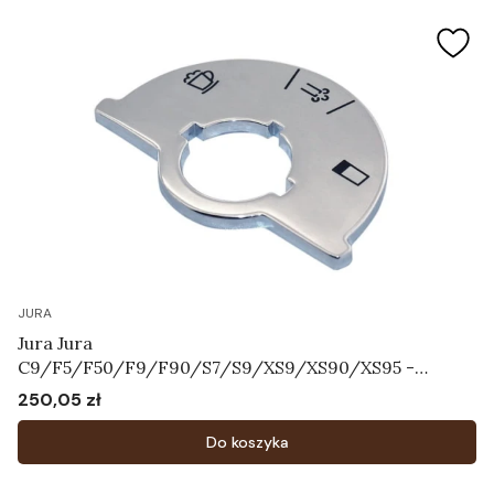
JURA
Jura Jura
C9/F5/F50/F9/F90/S7/S9/XS9/XS90/XS95 -
Tarcza ze skalą Art.64731
250,05 zł
Cena
Do koszyka