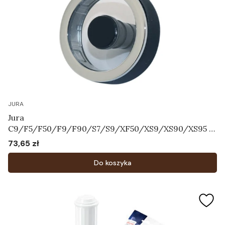
JURA
Jura
C9/F5/F50/F9/F90/S7/S9/XF50/XS9/XS90/XS95 -
Pokrętło regulatora systemu mleka Art.72763
73,65 zł
Cena
Do koszyka