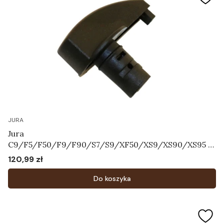
JURA
Jura
C9/F5/F50/F9/F90/S7/S9/XF50/XS9/XS90/XS95 -
Przełącznik wyboru dyszy cappuccino Art.63604
120,99 zł
Cena
Do koszyka