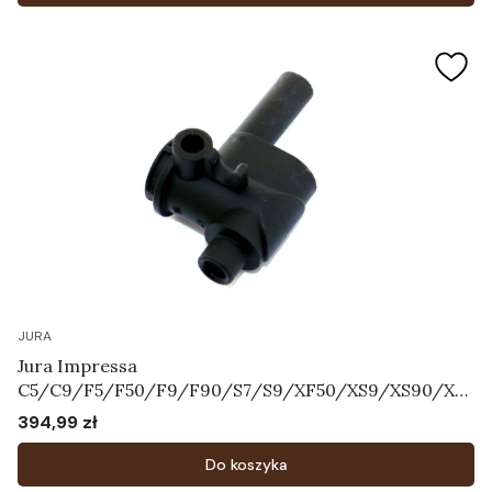
JURA
Jura Impressa
C5/C9/F5/F50/F9/F90/S7/S9/XF50/XS9/XS90/XS
95 - Korpus systemu mleka Art.64606
394,99 zł
Cena
Do koszyka