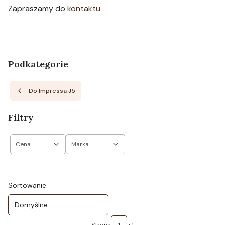
Zapraszamy do
kontaktu
Podkategorie
Do Impressa J5
Filtry
Cena
Marka
Koniec filtrów
Lista produktów
Sortowanie:
Domyślne