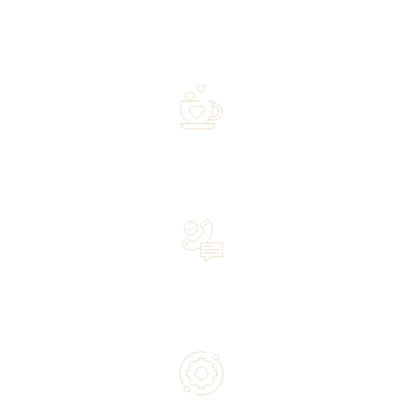
Free shipping on orders of 500 zł or more, and orders
shipped within 72 hours
Over 20 years of experience in the industry—a family-
owned business driven by passion
Lifetime Concierge Service with Every Jura Coffee
Machine You Purchase