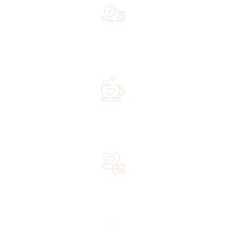
Free shipping on orders of 500 zł or more, and orders
shipped within 72 hours
Over 20 years of experience in the industry—a family-
owned business driven by passion
Lifetime Concierge Service with Every Jura Coffee
Machine You Purchase