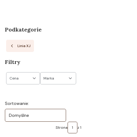
Podkategorie
Linia XJ
Filtry
Cena
Marka
Koniec filtrów
Lista produktów
Sortowanie:
Domyślne
Strona
z 1