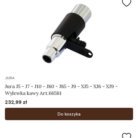
JURA
Jura J5 - J7 - J10 - J80 - J85 - J9 - XJ5 - XJ6 - XJ9 -
Wylewka kawy Art.66581
232,99 zł
Cena
Do koszyka