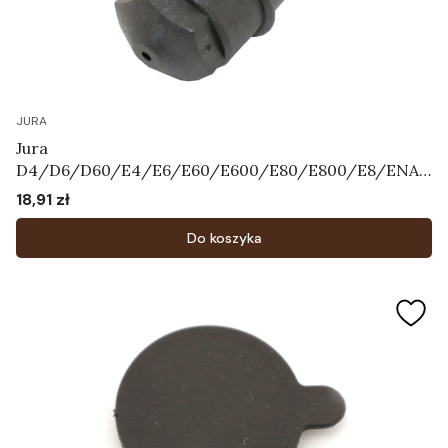
JURA
Jura
D4/D6/D60/E4/E6/E60/E600/E80/E800/E8/ENA3
/ENA5/ENA7/ENA9/ENA
18,91 zł
Cena
X1/F7/F8/F85/J5/J7/J9.4/XJ5/XJ6/XJ9/WE50/WE6/
WE8 - Dysza Art.66590
Do koszyka