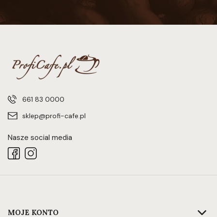
661 83 0000
sklep@profi-cafe.pl
Nasze social media
Linki w stopce
MOJE KONTO