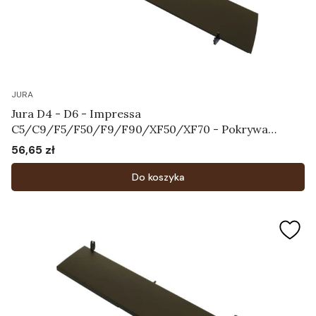
JURA
Jura D4 - D6 - Impressa
C5/C9/F5/F50/F9/F90/XF50/XF70 - Pokrywa
zbiornika na ziarna kawy Art.61827
56,65 zł
Cena
Do koszyka