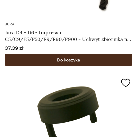
JURA
Jura D4 - D6 - Impressa
C5/C9/F5/F50/F9/F90/F900 - Uchwyt zbiornika na
wodę Art.61830
37,39 zł
Cena
Do koszyka