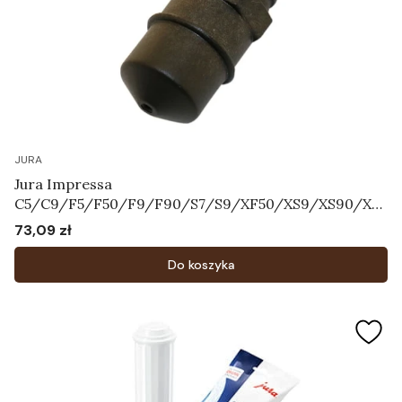
JURA
Jura Impressa
C5/C9/F5/F50/F9/F90/S7/S9/XF50/XS9/XS90/XS
95 - Dysza Pary Art.63354
73,09 zł
Cena
Do koszyka