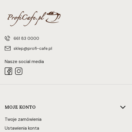
661 83 0000
sklep@profi-cafe.pl
Nasze social media
Linki w stopce
MOJE KONTO
Twoje zamówienia
Ustawienia konta