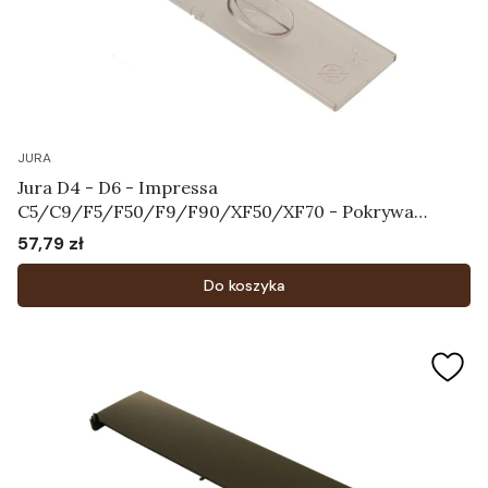
JURA
Jura D4 - D6 - Impressa
C5/C9/F5/F50/F9/F90/XF50/XF70 - Pokrywa
chroniąca aromat Art.64115
57,79 zł
Cena
Do koszyka