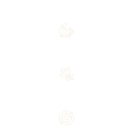
Free shipping on orders of 500 zł or more, and orders
shipped within 72 hours
Over 20 years of experience in the industry—a family-
owned business driven by passion
Lifetime Concierge Service with Every Jura Coffee
Machine You Purchase