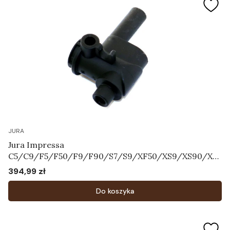
JURA
Jura Impressa
C5/C9/F5/F50/F9/F90/S7/S9/XF50/XS9/XS90/XS
95 - Korpus systemu mleka Art.64606
394,99 zł
Cena
Do koszyka