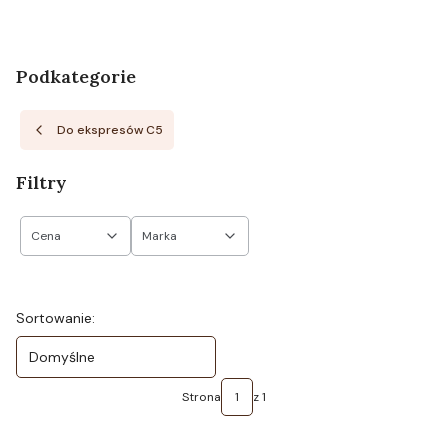
Podkategorie
Do ekspresów C5
Filtry
Cena
Marka
Koniec filtrów
Lista produktów
Sortowanie:
Domyślne
Strona
z 1