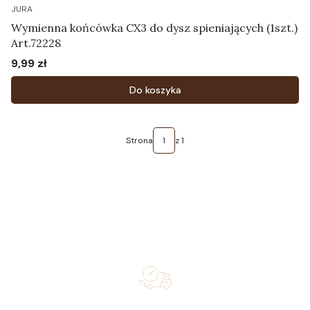
JURA
Wymienna końcówka CX3 do dysz spieniających (1szt.)
Art.72228
9,99 zł
Cena
Do koszyka
Strona
z 1