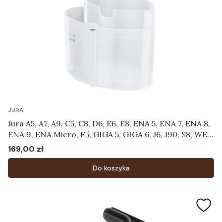
JURA
Jura A5, A7, A9, C5, C8, D6, E6, E8, ENA 5, ENA 7, ENA 8,
ENA 9, ENA Micro, F5, GIGA 5, GIGA 6, J6, J90, S8, WE8
- Pojemnik do czyszczenia systemu mlecznego
169,00 zł
Cena
Art.24219
Do koszyka