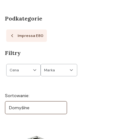
Podkategorie
Impressa E80
Filtry
Cena
Marka
Koniec filtrów
Lista produktów
Sortowanie:
Domyślne