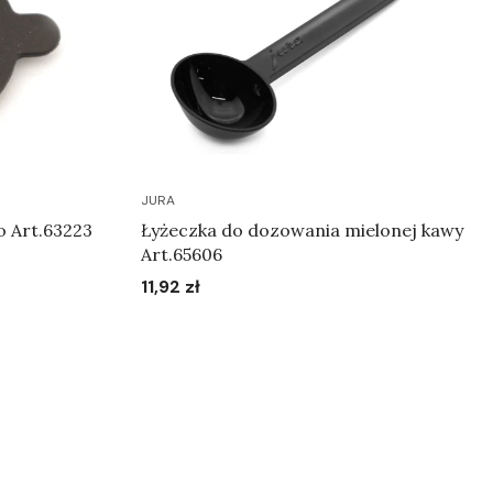
JURA
o Art.63223
Łyżeczka do dozowania mielonej kawy
Art.65606
11,92 zł
Cena
Do koszyka