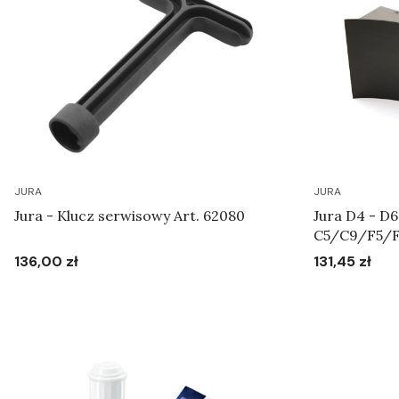
JURA
JURA
Jura - Klucz serwisowy Art. 62080
Jura D4 - D6
C5/C9/F5/F
pojemnika na
136,00 zł
131,45 zł
Cena
Cena
Do koszyka