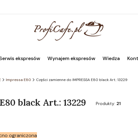
Serwis ekspresów
Wynajem ekspresów
Wiedza
Kont
E
Impressa E80
Części zamienne do IMPRESSA E80 black Art.: 13229
80 black Art.: 13229
Produkty:
21
cno ograniczona