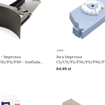
JURA
 - Impressa
Jura Impressa
50/F9/F90 - Szuflada
C5/C9/F5/F50/F9/F90/F
 fusy Art.61833
Uchwyt filtra niebieski Art
84,99 zł
Cena
Do koszyka
Do koszyka