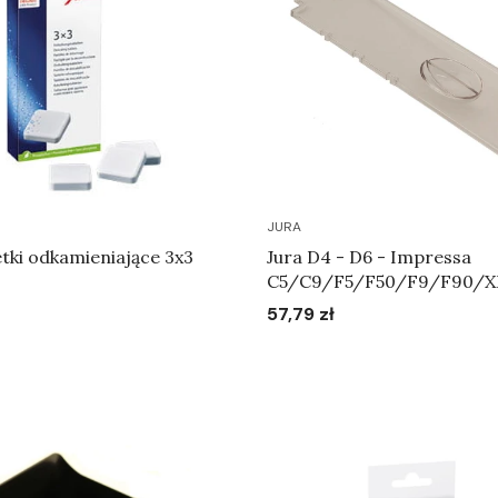
JURA
tki odkamieniające 3x3
Jura D4 - D6 - Impressa
C5/C9/F5/F50/F9/F90/X
Pokrywa chroniąca aromat 
57,79 zł
Cena
Do koszyka
Do koszyka