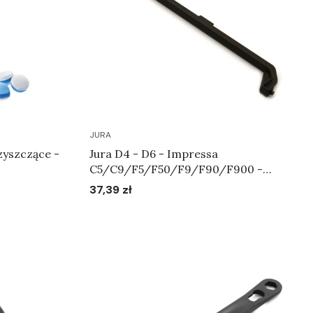
JURA
zyszczące -
Jura D4 - D6 - Impressa
C5/C9/F5/F50/F9/F90/F900 -
Uchwyt zbiornika na wodę Art.61830
37,39 zł
Cena
Do koszyka