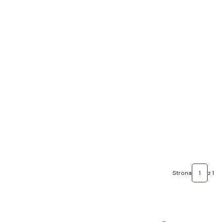
Strona
z 1