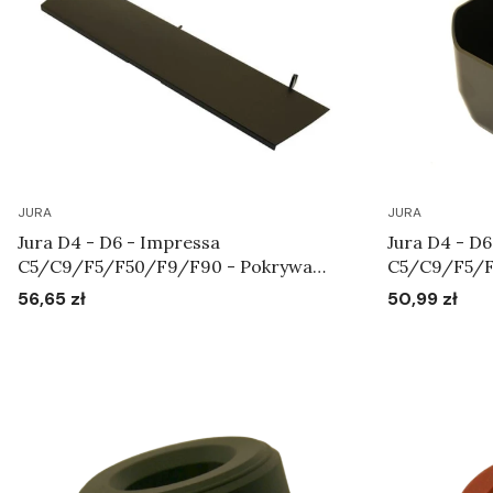
JURA
JURA
Jura D4 - D6 - Impressa
Jura D4 - D6
C5/C9/F5/F50/F9/F90 - Pokrywa
C5/C9/F5/F
zbiornika na wodę Art.61824
fusy Art.618
56,65 zł
50,99 zł
Cena
Cena
Do koszyka