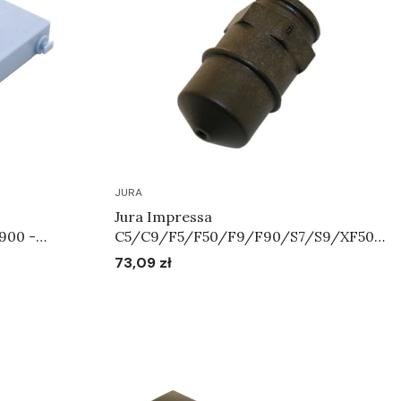
JURA
Jura Impressa
900 -
C5/C9/F5/F50/F9/F90/S7/S9/XF50/
.69235
XS9/XS90/XS95 - Dysza Pary Art.63354
73,09 zł
Cena
Do koszyka