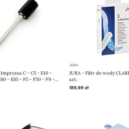
JURA
JURA - Filtr do wody CLARI
80 - E85 - F5 - F50 - F9 -
szt.
5 - X90 - XF50 - XF70
189,99 zł
Cena
5 - Rurka do systemu
o Art.65641
Do koszyka
Do koszyka