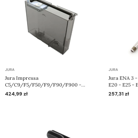
JURA
JURA
Jura Impressa
Jura ENA 3 - Impressa C - C5 - E10 -
C5/C9/F5/F50/F9/F90/F900 -
E20 - E25 - E
Zbiornik na wodę Art.69101
F90 - S7 - S9 - S8
424,99 zł
257,31 zł
Cena
Cena
- XS90 - XS9
spieniająceg
Do koszyka