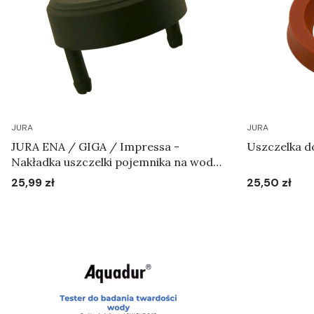
JURA
JURA
JURA ENA / GIGA / Impressa -
Uszczelka d
Nakładka uszczelki pojemnika na wodę
Art.59455
25,99 zł
25,50 zł
Cena
Cena
Do koszyka