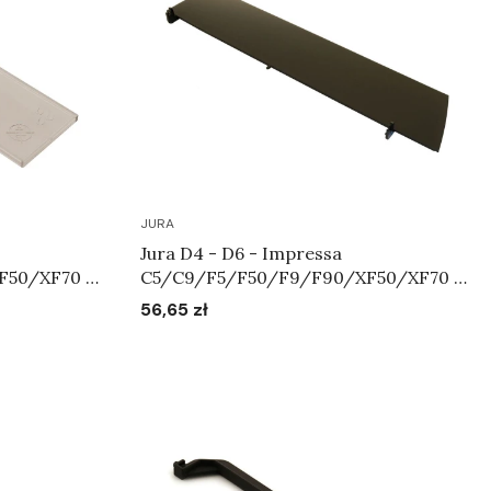
JURA
Jura D4 - D6 - Impressa
F50/XF70 -
C5/C9/F5/F50/F9/F90/XF50/XF70 -
Art.64115
Pokrywa zbiornika na ziarna kawy
56,65 zł
Cena
Art.61827
Do koszyka