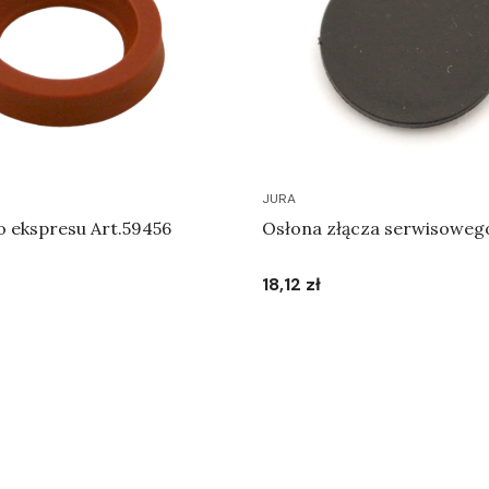
JURA
o ekspresu Art.59456
Osłona złącza serwisoweg
18,12 zł
Cena
Do koszyka
Do koszyka