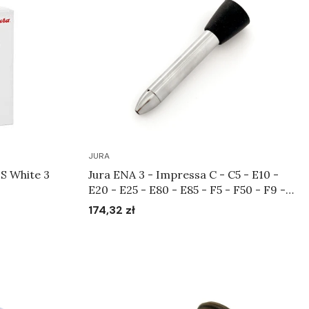
JURA
S White 3
Jura ENA 3 - Impressa C - C5 - E10 -
E20 - E25 - E80 - E85 - F5 - F50 - F9 -
F90 - S7 - S9 - S85 - X90 - XF50 - XF70
174,32 zł
Cena
- XS90 - XS95 - Końcówka do systemu
spieniającego Art.65642