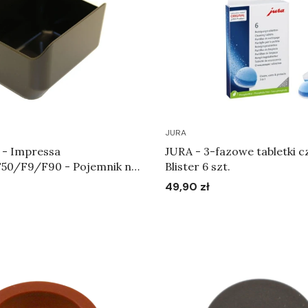
JURA
 - Impressa
JURA - 3-fazowe tabletki c
50/F9/F90 - Pojemnik na
Blister 6 szt.
32
49,90 zł
Cena
Do koszyka
Do koszyka