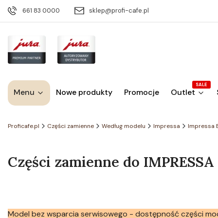
661 83 0000
sklep@profi-cafe.pl
SALE
Menu
Nowe produkty
Promocje
Outlet
Proficafe.pl
Części zamienne
Według modelu
Impressa
Impressa 
Części zamienne do IMPRESSA E
Model bez wsparcia serwisowego - dostępność części mo