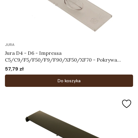
JURA
Jura D4 - D6 - Impressa
C5/C9/F5/F50/F9/F90/XF50/XF70 - Pokrywa
chroniąca aromat Art.64115
57,79 zł
Cena
Do koszyka