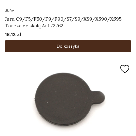
JURA
Jura C9/F5/F50/F9/F90/S7/S9/XS9/XS90/XS95 -
Tarcza ze skalą Art.72762
18,12 zł
Cena
Do koszyka