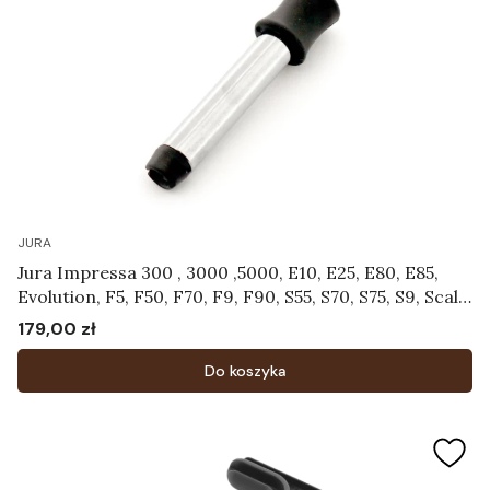
JURA
Jura Impressa 300 , 3000 ,5000, E10, E25, E80, E85,
Evolution, F5, F50, F70, F9, F90, S55, S70, S75, S9, Scala,
Ultra, X30, X70 - Dysza spieniająca Art.63697
179,00 zł
Cena
Do koszyka