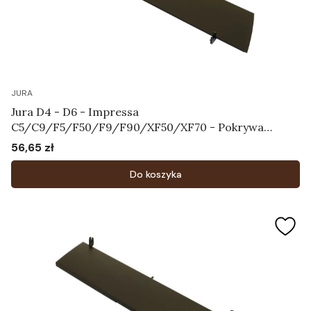
JURA
Jura D4 - D6 - Impressa
C5/C9/F5/F50/F9/F90/XF50/XF70 - Pokrywa
zbiornika na ziarna kawy Art.61827
56,65 zł
Cena
Do koszyka