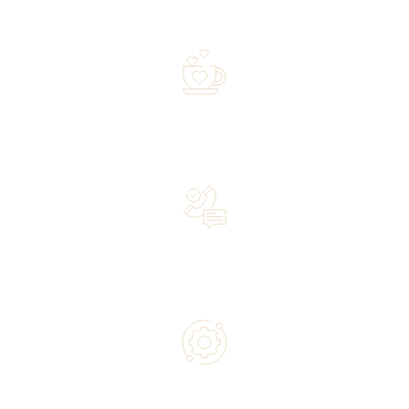
shipped within 72 hours
Over 20 years of experience in the industry—a family-
owned business driven by passion
Lifetime Concierge Service with Every Jura Coffee
Machine You Purchase
Authorized service and technical support from experts