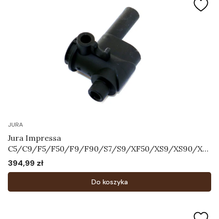
JURA
Jura Impressa
C5/C9/F5/F50/F9/F90/S7/S9/XF50/XS9/XS90/XS
95 - Korpus systemu mleka Art.64606
394,99 zł
Cena
Do koszyka