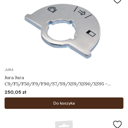
JURA
Jura Jura
C9/F5/F50/F9/F90/S7/S9/XS9/XS90/XS95 -
Tarcza ze skalą Art.64731
250,05 zł
Cena
Do koszyka