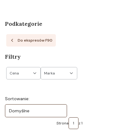
Podkategorie
Do ekspresów F90
Filtry
Cena
Marka
Koniec filtrów
Lista produktów
Sortowanie:
Domyślne
Strona
z 1