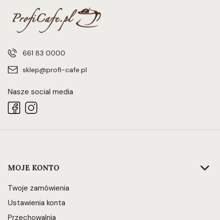
661 83 0000
sklep@profi-cafe.pl
Nasze social media
Linki w stopce
MOJE KONTO
Twoje zamówienia
Ustawienia konta
Przechowalnia