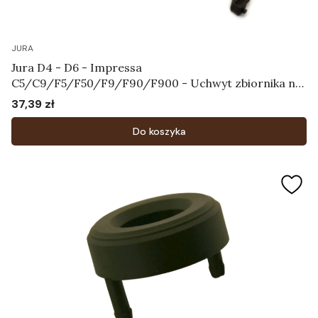
JURA
Jura D4 - D6 - Impressa
C5/C9/F5/F50/F9/F90/F900 - Uchwyt zbiornika na
wodę Art.61830
37,39 zł
Cena
Do koszyka