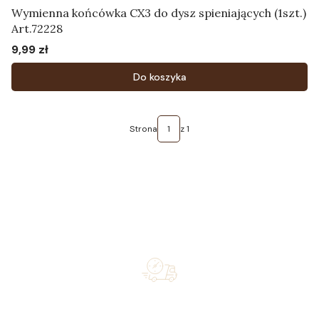
Wymienna końcówka CX3 do dysz spieniających (1szt.)
Art.72228
9,99 zł
Cena
Do koszyka
Strona
z 1
Free shipping on orders of 500 zł or more, and orders