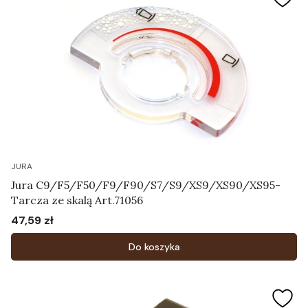
JURA
Jura C9/F5/F50/F9/F90/S7/S9/XS9/XS90/XS95-
Tarcza ze skalą Art.71056
47,59 zł
Cena
Do koszyka