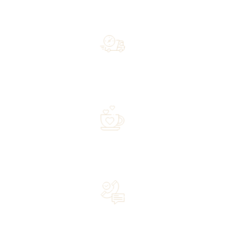
Free shipping on orders of 500 zł or more, and orders
shipped within 72 hours
Over 20 years of experience in the industry—a family-
owned business driven by passion