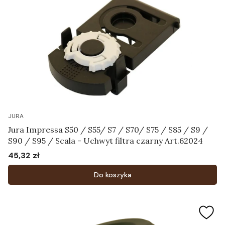
JURA
Jura Impressa S50 / S55/ S7 / S70/ S75 / S85 / S9 /
S90 / S95 / Scala - Uchwyt filtra czarny Art.62024
45,32 zł
Cena
Do koszyka