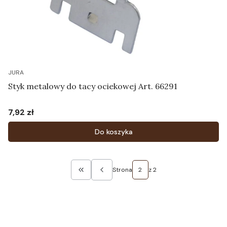
JURA
Styk metalowy do tacy ociekowej Art. 66291
7,92 zł
Cena
Do koszyka
Strona
z 2
Wróć do pierwszej strony z produktami