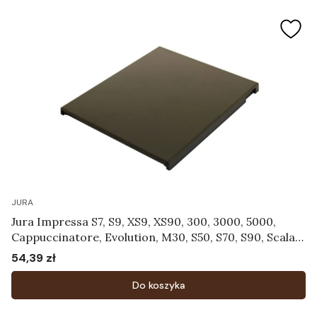
JURA
Jura Impressa S7, S9, XS9, XS90, 300, 3000, 5000,
Cappuccinatore, Evolution, M30, S50, S70, S90, Scala,
Ultra, X30, X70, X90 - Pokrywa zbiornika na ziarna
54,39 zł
Cena
kawy czarna Art.59723
Do koszyka