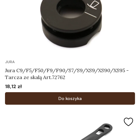
JURA
Jura C9/F5/F50/F9/F90/S7/S9/XS9/XS90/XS95 -
Tarcza ze skalą Art.72762
18,12 zł
Cena
Do koszyka