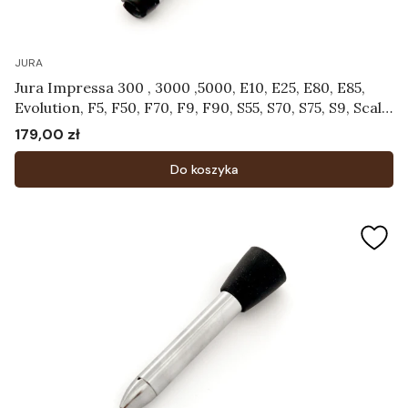
JURA
Jura Impressa 300 , 3000 ,5000, E10, E25, E80, E85,
Evolution, F5, F50, F70, F9, F90, S55, S70, S75, S9, Scala,
Ultra, X30, X70 - Dysza spieniająca Art.63697
179,00 zł
Cena
Do koszyka