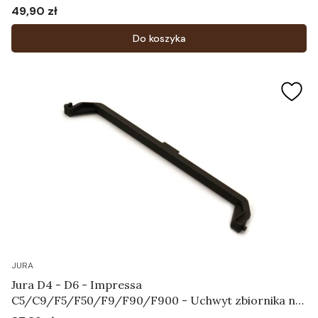
49,90 zł
Cena
Do koszyka
JURA
Jura D4 - D6 - Impressa
C5/C9/F5/F50/F9/F90/F900 - Uchwyt zbiornika na
wodę Art.61830