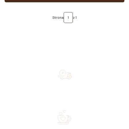
Strona
z 1
Free shipping on orders of 500 zł or more, and orders
shipped within 72 hours