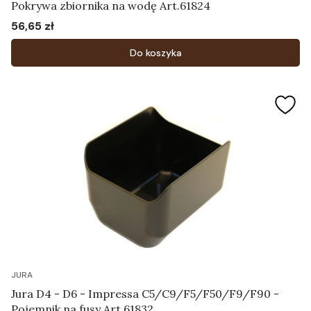
Pokrywa zbiornika na wodę Art.61824
56,65 zł
Cena
Do koszyka
JURA
Jura D4 - D6 - Impressa C5/C9/F5/F50/F9/F90 -
Pojemnik na fusy Art.61832