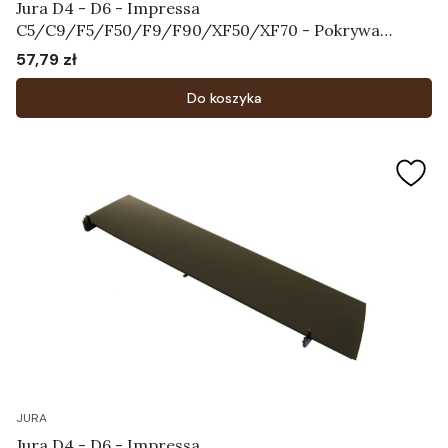
Jura D4 - D6 - Impressa
C5/C9/F5/F50/F9/F90/XF50/XF70 - Pokrywa
chroniąca aromat Art.64115
57,79 zł
Cena
Do koszyka
JURA
Jura D4 - D6 - Impressa