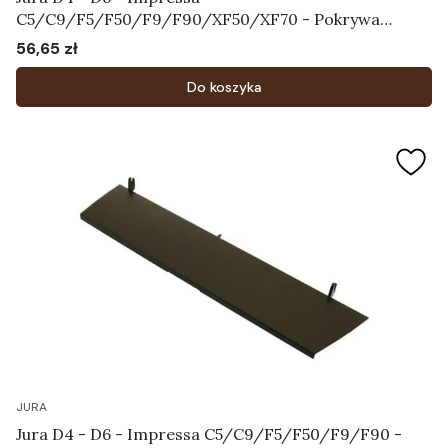
C5/C9/F5/F50/F9/F90/XF50/XF70 - Pokrywa
zbiornika na ziarna kawy Art.61827
56,65 zł
Cena
Do koszyka
JURA
Jura D4 - D6 - Impressa C5/C9/F5/F50/F9/F90 -