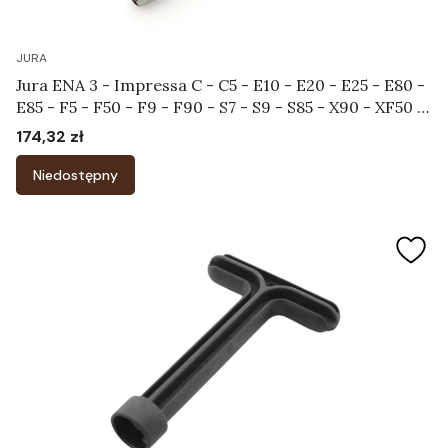
JURA
Jura ENA 3 - Impressa C - C5 - E10 - E20 - E25 - E80 -
E85 - F5 - F50 - F9 - F90 - S7 - S9 - S85 - X90 - XF50 -
XF70 - XS90 - XS95 - Końcówka do systemu
174,32 zł
Cena
spieniającego Art.65642
Niedostępny