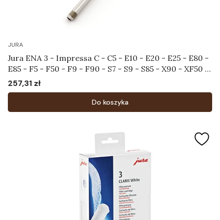
JURA
Jura ENA 3 - Impressa C - C5 - E10 - E20 - E25 - E80 -
E85 - F5 - F50 - F9 - F90 - S7 - S9 - S85 - X90 - XF50 -
XF70 - XS90 - XS95 - Rurka do systemu spieniającego
257,31 zł
Cena
Art.65641
Do koszyka