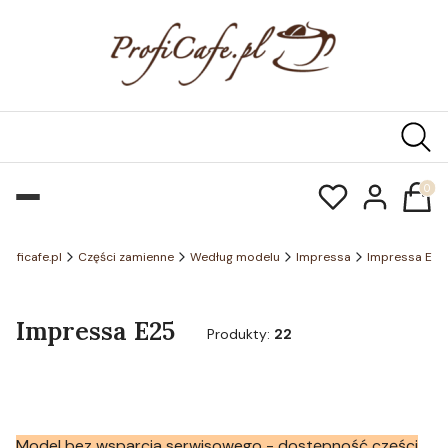
Produk
Proficafe.pl
Części zamienne
Według modelu
Impressa
Impressa E
Impressa E25
Produkty:
22
Model bez wsparcia serwisowego - dostępność części