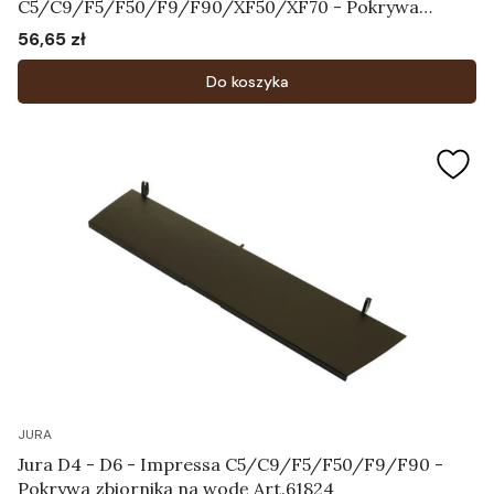
C5/C9/F5/F50/F9/F90/XF50/XF70 - Pokrywa
zbiornika na ziarna kawy Art.61827
56,65 zł
Cena
Do koszyka
JURA
Jura D4 - D6 - Impressa C5/C9/F5/F50/F9/F90 -
Pokrywa zbiornika na wodę Art.61824