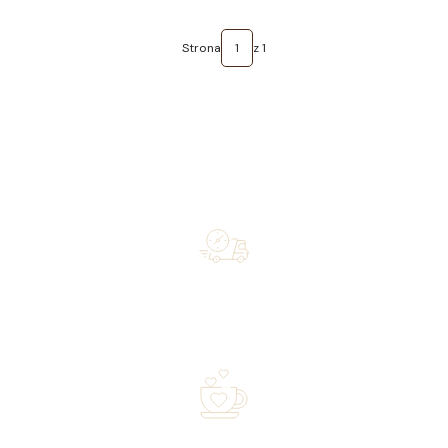
Strona
z 1
Free shipping on orders of 500 zł or more, and orders
shipped within 72 hours