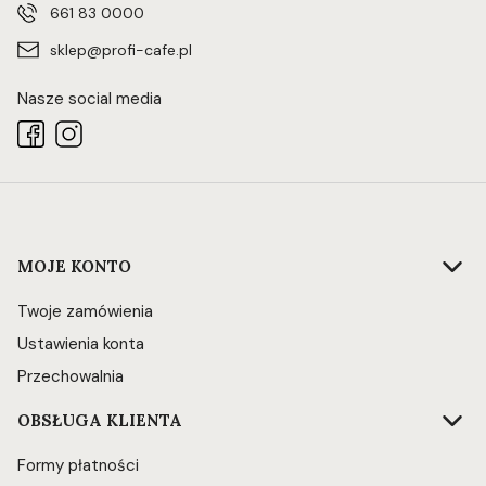
661 83 0000
sklep@profi-cafe.pl
Nasze social media
Linki w stopce
MOJE KONTO
Twoje zamówienia
Ustawienia konta
Przechowalnia
OBSŁUGA KLIENTA
Formy płatności