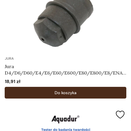
JURA
Jura
D4/D6/D60/E4/E6/E60/E600/E80/E800/E8/ENA3
/ENA5/ENA7/ENA9/ENA
18,91 zł
Cena
X1/F7/F8/F85/J5/J7/J9.4/XJ5/XJ6/XJ9/WE50/WE6/
WE8 - Dysza Art.66590
Do koszyka