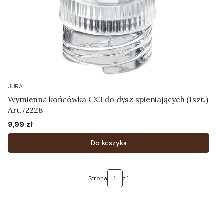
JURA
Wymienna końcówka CX3 do dysz spieniających (1szt.)
Art.72228
9,99 zł
Cena
Do koszyka
Strona
z 1