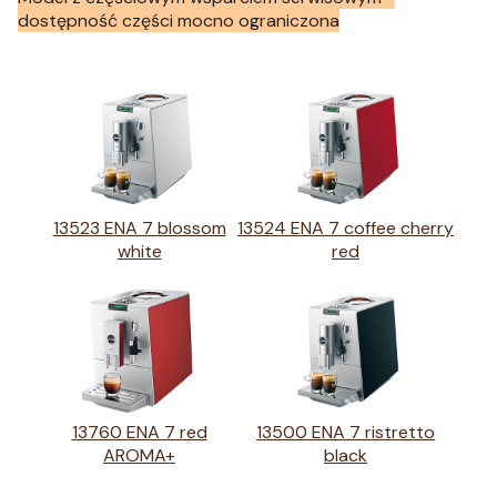
dostępność części mocno ograniczona
13523 ENA 7 blossom
13524 ENA 7 coffee cherry
white
red
13760 ENA 7 red
13500 ENA 7 ristretto
AROMA+
black