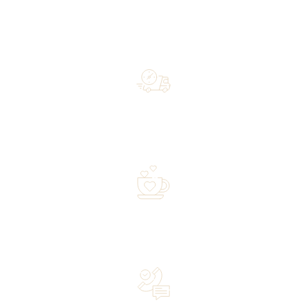
Free shipping on orders of 500 zł or more, and orders
shipped within 72 hours
Over 20 years of experience in the industry—a family-
owned business driven by passion