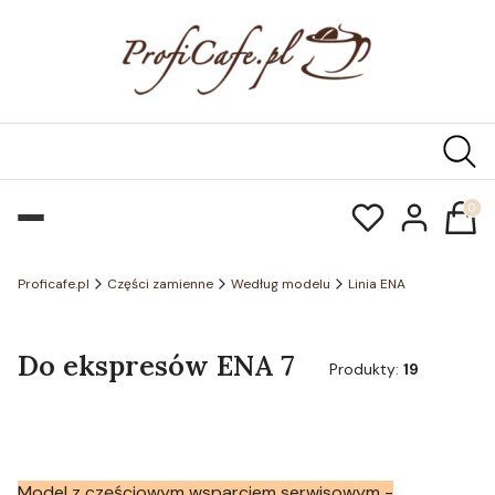
Produk
Proficafe.pl
Części zamienne
Według modelu
Linia ENA
Do ekspresów ENA 7
Produkty:
19
Model z częściowym wsparciem serwisowym -