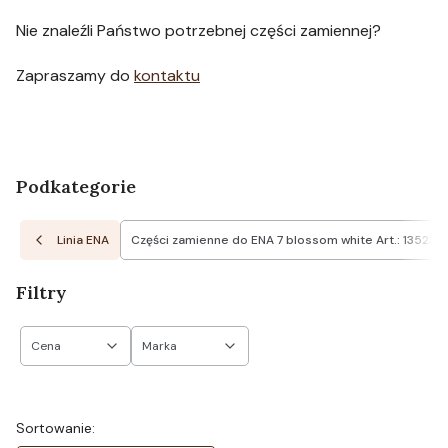
Nie znaleźli Państwo potrzebnej części zamiennej?
Zapraszamy do
kontaktu
Podkategorie
Linia ENA
Części zamienne do ENA 7 blossom white Art.: 13523
Filtry
Cena
Marka
Koniec filtrów
Lista produktów
Sortowanie: