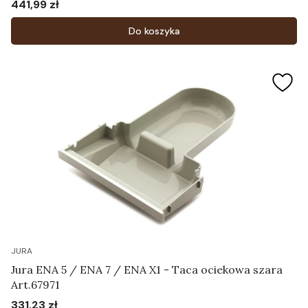
441,99 zł
Cena
Do koszyka
JURA
Jura ENA 5 / ENA 7 / ENA X1 - Taca ociekowa szara
Art.67971
331,23 zł