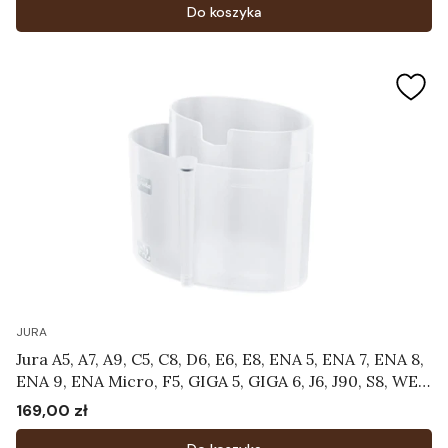
Do koszyka
JURA
Jura A5, A7, A9, C5, C8, D6, E6, E8, ENA 5, ENA 7, ENA 8,
ENA 9, ENA Micro, F5, GIGA 5, GIGA 6, J6, J90, S8, WE8
- Pojemnik do czyszczenia systemu mlecznego
169,00 zł
Cena
Art.24219