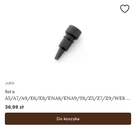
JURA
Jura
A5/A7/A9/E6/E8/ENA8/ENA9/S8/Z5/Z7/Z9/WE8 -
napowietrzacz "grzybek"
36,99 zł
Cena
Do koszyka