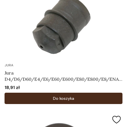
JURA
Jura
D4/D6/D60/E4/E6/E60/E600/E80/E800/E8/ENA3
/ENA5/ENA7/ENA9/ENA
18,91 zł
Cena
X1/F7/F8/F85/J5/J7/J9.4/XJ5/XJ6/XJ9/WE50/WE6/
WE8 - Dysza Art.66590
Do koszyka