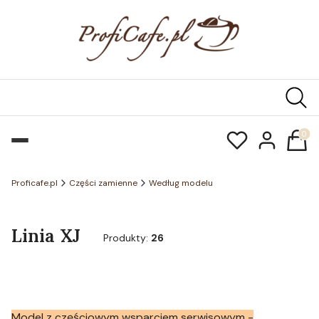
Produk
Proficafe.pl
Części zamienne
Według modelu
Linia XJ
Produkty:
26
Model z częściowym wsparciem serwisowym -