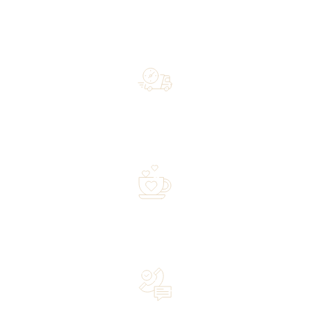
Free shipping on orders of 500 zł or more, and orders
shipped within 72 hours
Over 20 years of experience in the industry—a family-
owned business driven by passion