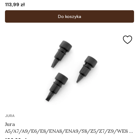
113,99 zł
Cena
Do koszyka
JURA
Jura
A5/A7/A9/E6/E8/ENA8/ENA9/S8/Z5/Z7/Z9/WE8 -
Zestaw zaworków napowietrzających Art.72444