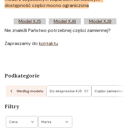
dostępność części mocno ograniczona
Model XJ5
Model XJ6
Model XJ9
Nie znaleźli Państwo potrzebnej części zamiennej?
Zapraszamy do
kontaktu
Podkategorie
Według modelu
Do ekspresów XJ5
57
Części zamienne do X
Filtry
Cena
Marka