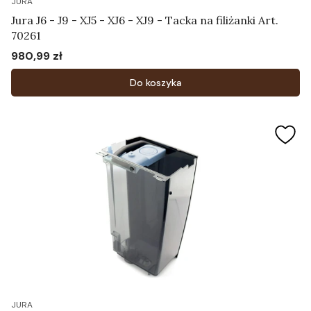
JURA
Jura J6 - J9 - XJ5 - XJ6 - XJ9 - Tacka na filiżanki Art.
70261
980,99 zł
Cena
Do koszyka
JURA