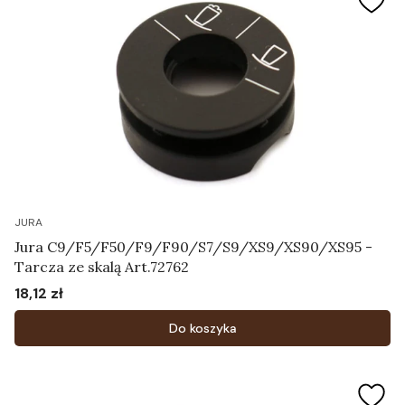
JURA
Jura C9/F5/F50/F9/F90/S7/S9/XS9/XS90/XS95 -
Tarcza ze skalą Art.72762
18,12 zł
Cena
Do koszyka