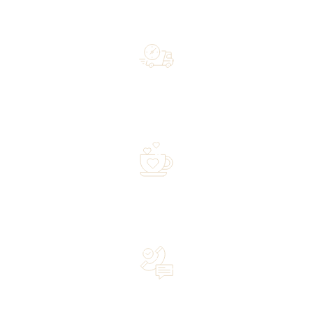
Free shipping on orders of 500 zł or more, and orders
shipped within 72 hours
Over 20 years of experience in the industry—a family-
owned business driven by passion
Lifetime Concierge Service with Every Jura Coffee