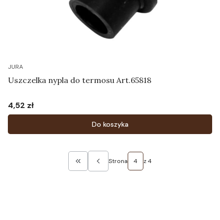
JURA
Uszczelka nypla do termosu Art.65818
4,52 zł
Cena
Do koszyka
Strona
z 4
Wróć do pierwszej strony z produktami